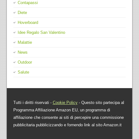
Contapassi
Diete
Hoverboard
Idee Regalo San Valentino
Malattie
News
Outdoor
Salute
Tutti i diritti riservati -
Cookie Policy
- Questo sito partecipa al
Programma Affiliazione Amazon EU, un programma di
affiliazione che consente ai siti di percepire una commissione
pubblicitaria pubblicizzando e fornendo link al sito Amazon.it