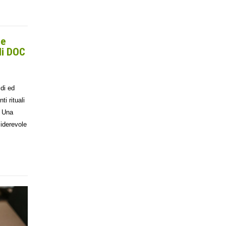
me
di DOC
idi ed
i rituali
) Una
iderevole