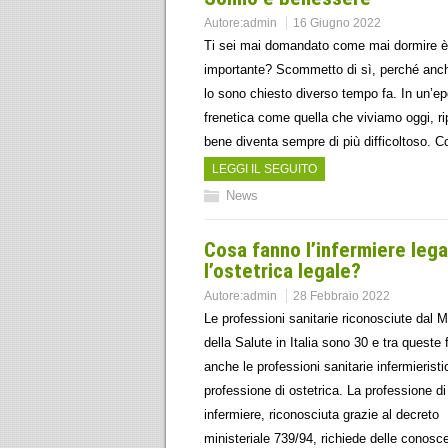
Autore:
admin
16 Giugno 2022
Ti sei mai domandato come mai dormire è
importante? Scommetto di sì, perché anc
lo sono chiesto diverso tempo fa. In un’e
frenetica come quella che viviamo oggi, ri
bene diventa sempre di più difficoltoso. 
LEGGI IL SEGUITO
News
Cosa fanno l’infermiere lega
l’ostetrica legale?
Autore:
admin
28 Febbraio 2022
Le professioni sanitarie riconosciute dal M
della Salute in Italia sono 30 e tra queste 
anche le professioni sanitarie infermieristi
professione di ostetrica. La professione di
infermiere, riconosciuta grazie al decreto
ministeriale 739/94, richiede delle conosc