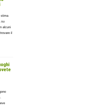
i
i stima
a su
n alcuni
trovare il
uoghi
dovete
lgono
.
reve