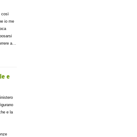
 così
he io me
poca
posarsi
Correre a…
le e
inistero
figurano
che e la
enze