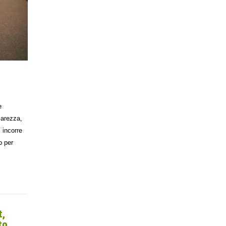
e
iarezza,
i incorre
o per
t,
to