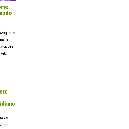
come
 modo
sveglia in
no, le
errazzi e
 vita
nere
idiano
lastro
ultimi