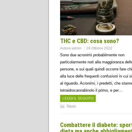
THC e CBD: cosa sono?
Autore:
admin
28 Ottobre 2022
Sono due acronimi probabilmente non
particolarmente noti alla maggioranza dell
persone, e sui quali quindi occorre fare ch
alla luce delle frequenti confusioni in cui s
al riguardo. Acronimi, i predetti, che stann
tetraidrocannabinolo il primo, e per…
LEGGI IL SEGUITO
News
Combattere il diabete: spor
dieta ma anche abbigliamen