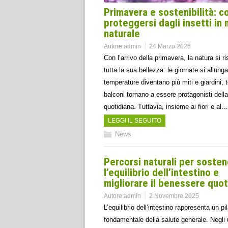
Primavera e sostenibilità: 
proteggersi dagli insetti in
naturale
Autore:
admin
24 Marzo 2026
Con l’arrivo della primavera, la natura si ri
tutta la sua bellezza: le giornate si allunga
temperature diventano più miti e giardini, t
balconi tornano a essere protagonisti della
quotidiana. Tuttavia, insieme ai fiori e al…
LEGGI IL SEGUITO
News
Percorsi naturali per soste
l’equilibrio dell’intestino e
migliorare il benessere quot
Autore:
admin
2 Novembre 2025
L’equilibrio dell’intestino rappresenta un pi
fondamentale della salute generale. Negli 