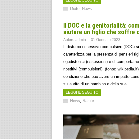
LEGGI IL SEGUITO
Diete
,
News
Il DOC e la genitorialità: co
aiutare un figlio che soffre 
Autore:
admin
31 Gennaio 2023
Il disturbo ossessivo compulsivo (DOC) si
caratterizza per la presenza di pensieri rig
egodistonici (ossessioni) e di comportament
ripetitivi (compulsioni). (fonte: wikipedia.it
condizione che può avere un impatto cons
sulla vita di un bambino e della sua…
LEGGI IL SEGUITO
News
,
Salute