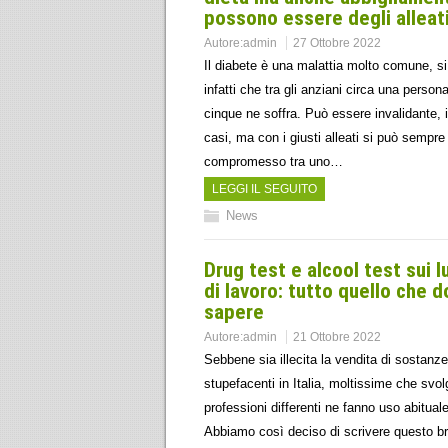
possono essere degli alleat
Autore:
admin
27 Ottobre 2022
Il diabete è una malattia molto comune, s
infatti che tra gli anziani circa una person
cinque ne soffra. Può essere invalidante, i
casi, ma con i giusti alleati si può sempre 
compromesso tra uno…
LEGGI IL SEGUITO
News
Drug test e alcool test sui l
di lavoro: tutto quello che 
sapere
Autore:
admin
21 Ottobre 2022
Sebbene sia illecita la vendita di sostanze
stupefacenti in Italia, moltissime che svo
professioni differenti ne fanno uso abituale
Abbiamo così deciso di scrivere questo b