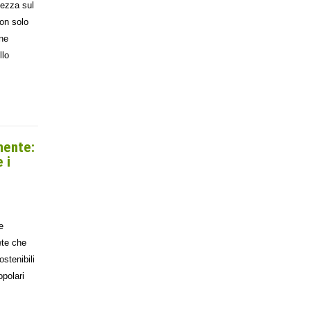
lezza sul
non solo
one
llo
mente:
 i
e
ete che
ostenibili
opolari