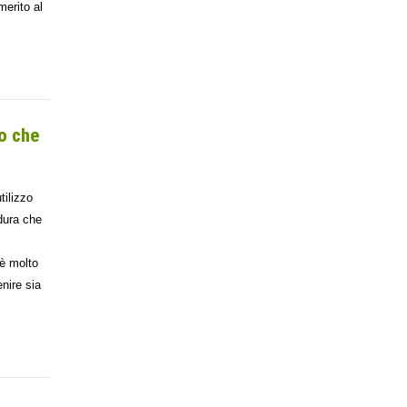
merito al
o che
tilizzo
dura che
 è molto
enire sia