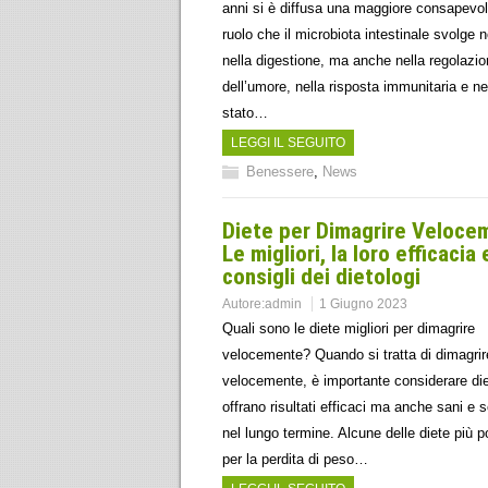
anni si è diffusa una maggiore consapevo
ruolo che il microbiota intestinale svolge 
nella digestione, ma anche nella regolazi
dell’umore, nella risposta immunitaria e ne
stato…
LEGGI IL SEGUITO
Benessere
,
News
Diete per Dimagrire Veloce
Le migliori, la loro efficacia e
consigli dei dietologi
Autore:
admin
1 Giugno 2023
Quali sono le diete migliori per dimagrire
velocemente? Quando si tratta di dimagrir
velocemente, è importante considerare di
offrano risultati efficaci ma anche sani e s
nel lungo termine. Alcune delle diete più p
per la perdita di peso…