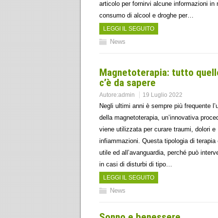
articolo per fornirvi alcune informazioni in 
consumo di alcool e droghe per…
LEGGI IL SEGUITO
News
Magnetoterapia: tutto quell
c’è da sapere
Autore:
admin
19 Luglio 2022
Negli ultimi anni è sempre più frequente l’u
della magnetoterapia, un’innovativa proce
viene utilizzata per curare traumi, dolori e
infiammazioni. Questa tipologia di terapia
utile ed all’avanguardia, perché può interv
in casi di disturbi di tipo…
LEGGI IL SEGUITO
News
Sonno e benessere