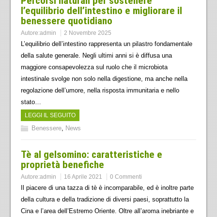
Percorsi naturali per sostenere
l’equilibrio dell’intestino e migliorare il
benessere quotidiano
Autore:
admin
2 Novembre 2025
L’equilibrio dell’intestino rappresenta un pilastro fondamentale
della salute generale. Negli ultimi anni si è diffusa una
maggiore consapevolezza sul ruolo che il microbiota
intestinale svolge non solo nella digestione, ma anche nella
regolazione dell’umore, nella risposta immunitaria e nello
stato…
LEGGI IL SEGUITO
Benessere
,
News
Tè al gelsomino: caratteristiche e
proprietà benefiche
Autore:
admin
16 Aprile 2021
0 Commenti
Il piacere di una tazza di tè è incomparabile, ed è inoltre parte
della cultura e della tradizione di diversi paesi, soprattutto la
Cina e l’area dell’Estremo Oriente. Oltre all’aroma inebriante e