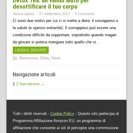
Detox Tea: un valido aiuto per
desottificare il tuo corpo
Autore:
admin
27 Settembre 2017
0 Commenti
Ci sono due motivi per cui ci si mette a dieta: il sovrappeso e
la salute (e spesso entrambi). Il sovrappeso può essere una
condizione difficile da sopportare, soprattutto quando magari
da giovani si poteva mangiare tutto quello che si…
LEGGI IL SEGUITO
Benessere
,
Diete
,
News
Navigazione articoli
1
2
Successivo →
Tutti i diritti riservati -
Cookie Policy
- Questo sito partecipa al
Programma Affiliazione Amazon EU, un programma di
affiliazione che consente ai siti di percepire una commissione