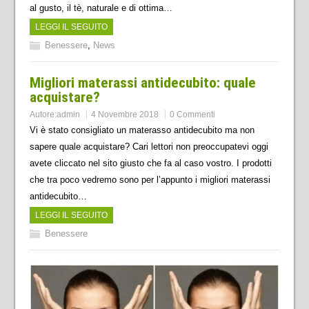
al gusto, il tè, naturale e di ottima…
LEGGI IL SEGUITO
Benessere
,
News
Migliori materassi antidecubito: quale
acquistare?
Autore:
admin
4 Novembre 2018
0 Commenti
Vi è stato consigliato un materasso antidecubito ma non
sapere quale acquistare? Cari lettori non preoccupatevi oggi
avete cliccato nel sito giusto che fa al caso vostro. I prodotti
che tra poco vedremo sono per l’appunto i migliori materassi
antidecubito…
LEGGI IL SEGUITO
Benessere