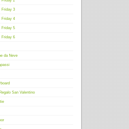
 Friday 2
 Friday 3
 Friday 4
 Friday 5
 Friday 6
ne da Neve
apassi
rboard
Regalo San Valentino
tie
oor