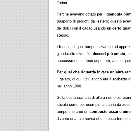
Torino.
Perché avevano optato per il
gianduia piut
trasporto di prodotti dall’estero; questo avev
dei dolci con il cacao usando un
certo quan
stesso.
I torinesi di quel tempo iniziarono ad apprezz
gianduiotto diventò il
dessert più amato
, u
successo non si fece aspettare, anche quello
Per quel che riguarda invece un’altra rem
il gelato, di cui il più antico era il
sorbetto
di
nell’anno 1000.
Sulla costa siciliana di allora numerosi erano
stivale come per esempio la canna da zucche
tempo che creò un
composto assai cremos
diventò una tale novità che in poco tempo s