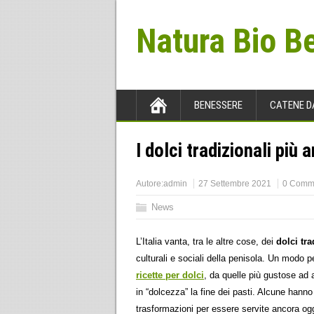
Natura Bio B
BENESSERE
CATENE D
I dolci tradizionali più a
Autore:
admin
27 Settembre 2021
0 Comm
News
L’Italia vanta, tra le altre cose, dei
dolci tra
culturali e sociali della penisola. Un modo pe
ricette per dolci
, da quelle più gustose ad 
in “dolcezza” la fine dei pasti. Alcune hann
trasformazioni per essere servite ancora og