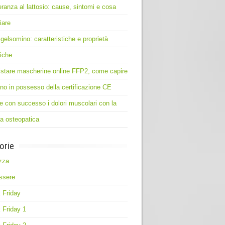
leranza al lattosio: cause, sintomi e cosa
iare
 gelsomino: caratteristiche e proprietà
iche
stare mascherine online FFP2, come capire
no in possesso della certificazione CE
e con successo i dolori muscolari con la
ia osteopatica
orie
zza
ssere
 Friday
 Friday 1