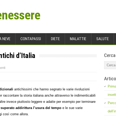
enessere
A NEVE
CONTAPASSI
DIETE
MALATTIE
SALUTE
ntichi d’Italia
Cerca
enti
Artico
Prima
dizionali
antichissimi che hanno segnato le varie rivoluzioni
inset
r raccontare la storia italiana anche attraverso le indimenticabili
altre invece piuttosto leggere e adatte per esempio per terminare
Perco
o
superato addirittura l’usura del tempo
e le sue varie
dell’
gi così come allora.