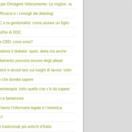
 per Dimagrire Velocemente: Le migliori, la
fficacia e i consigli dei dietologi
C e la genitorialità: come aiutare un figlio
offre di DOC
e CBD: cosa sono?
ttere il diabete: sport, dieta ma anche
liamento possono essere degli alleati
test e alcool test sui luoghi di lavoro: tutto
o che dovete sapere
toterapia: tutto quello che c’è da sapere
o e benessere
fanno l’infermiere legale e l’ostetrica
e?
i tradizionali più antichi d’Italia