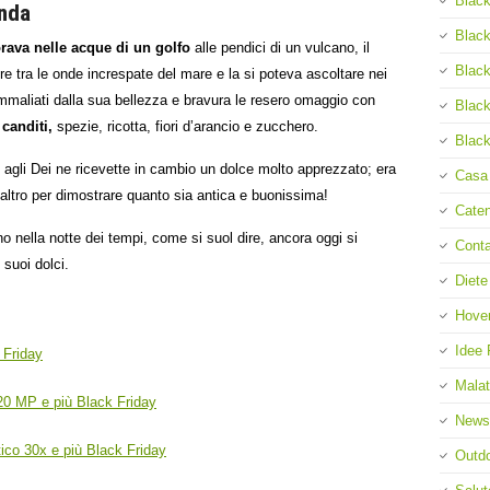
Black
enda
Black
rava nelle acque di un golfo
alle pendici di un vulcano, il
Black
re tra le onde increspate del mare e la si poteva ascoltare nei
i ammaliati dalla sua bellezza e bravura le resero omaggio con
Black
canditi,
spezie, ricotta, fiori d’arancio e zucchero.
Black
ti agli Dei ne ricevette in cambio un dolce molto apprezzato; era
Casa
ltro per dimostrare quanto sia antica e buonissima!
Cate
 nella notte dei tempi, come si suol dire, ancora oggi si
Cont
 suoi dolci.
Diete
Hove
Idee 
 Friday
Malat
20 MP e più Black Friday
News
ico 30x e più Black Friday
Outd