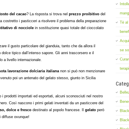
Intol
mang
tosto del cacao
? La risposta si trova nel
prezzo proibitivo
del
a costretto i pasticceri a risolvere il problema della preparazione
Tè al
titativo di nocciole
in sostituzione quasi totale del cioccolato
benef
Acqui
are il gusto particolare del gianduia, tanto che da allora il
se so
n dolce tipico dall’intenso sapore. Gli anni trascorsero e il
Curar
 a livello internazionale.
terap
ota lavorazione dolciaria italiana
non si può non menzionare
venuto poi un antenato del gelato stesso, giunto in Sicilia
Categ
Belle
 i prodotti importati ed esportati, alcuni sconosciuti nel nostro
Bene
ro. Così nascono i primi gelati inventati da un pasticcere del
o, dolce e fresco
destinato al popolo francese. Il
gelato
però
Black
i diffuse ovunque!
Black