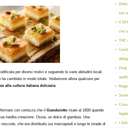
Diete
loro e
Il DO
che s
THC 
Comba
abbig
Drug 
odificata per diversi motivi e seguendo le varie abitudini locali.
quell
on ha cambiato in modo totale. Vediamone allora qualcuno per
e alla cultura italiana dolciaria
.
Magne
Sonn
Cosa 
ffermare con certezza che il
Gianduiotto
risale al 1800 quando
legal
sua inedita creazione. Ossia, un dolce di gianduia. Una
I dolc
nocciole, che era distribuito sui marciapiedi e lungo le strade di