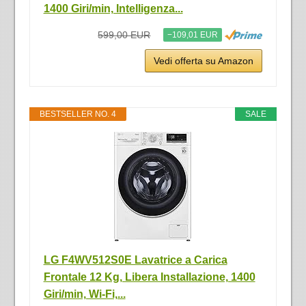
1400 Giri/min, Intelligenza...
599,00 EUR
−109,01 EUR
Vedi offerta su Amazon
BESTSELLER NO. 4
SALE
LG F4WV512S0E Lavatrice a Carica
Frontale 12 Kg, Libera Installazione, 1400
Giri/min, Wi-Fi,...