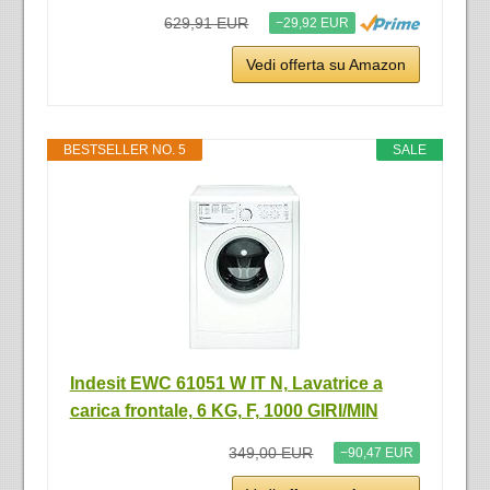
629,91 EUR
−29,92 EUR
Vedi offerta su Amazon
BESTSELLER NO. 5
SALE
Indesit EWC 61051 W IT N, Lavatrice a
carica frontale, 6 KG, F, 1000 GIRI/MIN
349,00 EUR
−90,47 EUR