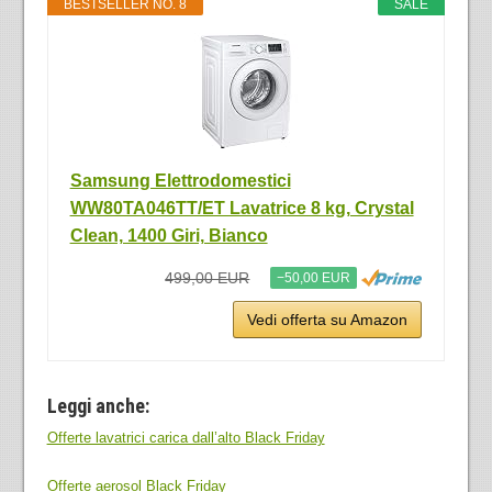
BESTSELLER NO. 8
SALE
Samsung Elettrodomestici
WW80TA046TT/ET Lavatrice 8 kg, Crystal
Clean, 1400 Giri, Bianco
499,00 EUR
−50,00 EUR
Vedi offerta su Amazon
Leggi anche:
Offerte lavatrici carica dall’alto Black Friday
Offerte aerosol Black Friday