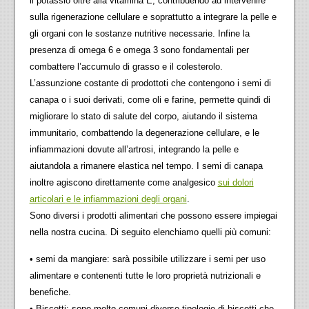
il potassio oltre alla vitamina E, contribuendo ad intervenire
sulla rigenerazione cellulare e soprattutto a integrare la pelle e
gli organi con le sostanze nutritive necessarie. Infine la
presenza di omega 6 e omega 3 sono fondamentali per
combattere l’accumulo di grasso e il colesterolo.
L’assunzione costante di prodottoti che contengono i semi di
canapa o i suoi derivati, come oli e farine, permette quindi di
migliorare lo stato di salute del corpo, aiutando il sistema
immunitario, combattendo la degenerazione cellulare, e le
infiammazioni dovute all’artrosi, integrando la pelle e
aiutandola a rimanere elastica nel tempo. I semi di canapa
inoltre agiscono direttamente come analgesico
sui dolori
articolari
e le infiammazioni degli organi
.
Sono diversi i prodotti alimentari che possono essere impiegai
nella nostra cucina. Di seguito elenchiamo quelli più comuni:
• semi da mangiare: sarà possibile utilizzare i semi per uso
alimentare e contenenti tutte le loro proprietà nutrizionali e
benefiche.
• Bi
scotti: sono molto comuni diverse tipologie di biscotti che