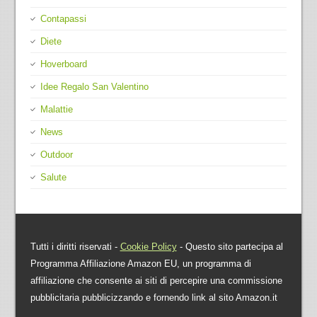
Contapassi
Diete
Hoverboard
Idee Regalo San Valentino
Malattie
News
Outdoor
Salute
Tutti i diritti riservati -
Cookie Policy
- Questo sito partecipa al
Programma Affiliazione Amazon EU, un programma di
affiliazione che consente ai siti di percepire una commissione
pubblicitaria pubblicizzando e fornendo link al sito Amazon.it