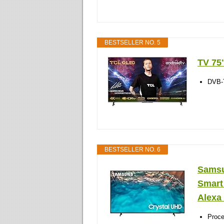
BESTSELLER NO. 5
TV 75
DVB-
BESTSELLER NO. 6
Samsu
Smart
Alexa 
Proce