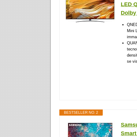
LED Q
Dolby 
QNED 
Mini 
immag
QUAN
tecno
densi
se vi
BESTSELLER NO. 2
Sams
Smart