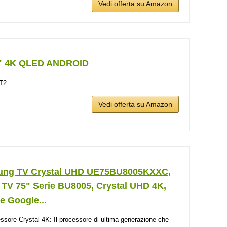
Vedi offerta su Amazon
" 4K QLED ANDROID
T2
Vedi offerta su Amazon
ng TV Crystal UHD UE75BU8005KXXC,
 TV 75" Serie BU8005, Crystal UHD 4K,
e Google...
ssore Crystal 4K: Il processore di ultima generazione che