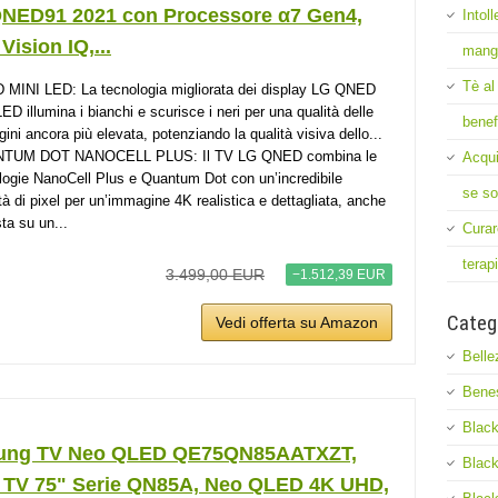
NED91 2021 con Processore α7 Gen4,
Intol
Vision IQ,...
mang
Tè al
MINI LED: La tecnologia migliorata dei display LG QNED
LED illumina i bianchi e scurisce i neri per una qualità delle
benef
ini ancora più elevata, potenziando la qualità visiva dello...
TUM DOT NANOCELL PLUS: Il TV LG QNED combina le
Acqui
logie NanoCell Plus e Quantum Dot con un’incredibile
se so
tà di pixel per un’immagine 4K realistica e dettagliata, anche
sta su un...
Curar
terap
3.499,00 EUR
−1.512,39 EUR
Categ
Vedi offerta su Amazon
Belle
Bene
Black
ung TV Neo QLED QE75QN85AATXZT,
Black
 TV 75" Serie QN85A, Neo QLED 4K UHD,