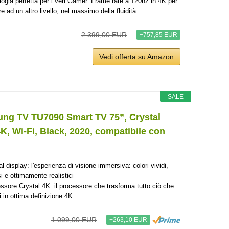
logia perfetta per i veri Gamer. Frame rate a 120hz in 4K per
e ad un altro livello, nel massimo della fluidità.
2.399,00 EUR
−757,85 EUR
Vedi offerta su Amazon
SALE
ng TV TU7090 Smart TV 75”, Crystal
, Wi-Fi, Black, 2020, compatibile con
l display: l'esperienza di visione immersiva: colori vividi,
si e ottimamente realistici
ssore Crystal 4K: il processore che trasforma tutto ciò che
i in ottima definizione 4K
1.099,00 EUR
−263,10 EUR