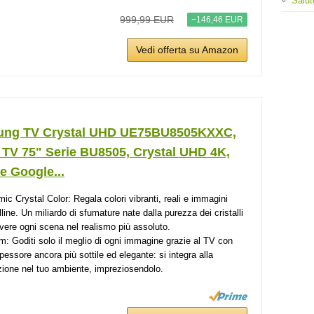
Salut
999,99 EUR
−146,46 EUR
Vedi offerta su Amazon
ng TV Crystal UHD UE75BU8505KXXC,
 TV 75" Serie BU8505, Crystal UHD 4K,
e Google...
ic Crystal Color: Regala colori vibranti, reali e immagini
lline. Un miliardo di sfumature nate dalla purezza dei cristalli
ivere ogni scena nel realismo più assoluto.
im: Goditi solo il meglio di ogni immagine grazie al TV con
pessore ancora più sottile ed elegante: si integra alla
zione nel tuo ambiente, impreziosendolo.