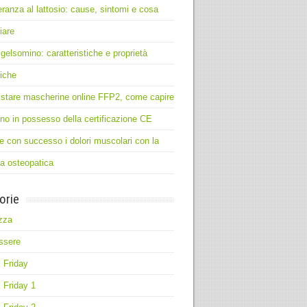
leranza al lattosio: cause, sintomi e cosa
iare
 gelsomino: caratteristiche e proprietà
iche
stare mascherine online FFP2, come capire
no in possesso della certificazione CE
e con successo i dolori muscolari con la
ia osteopatica
orie
zza
ssere
 Friday
 Friday 1