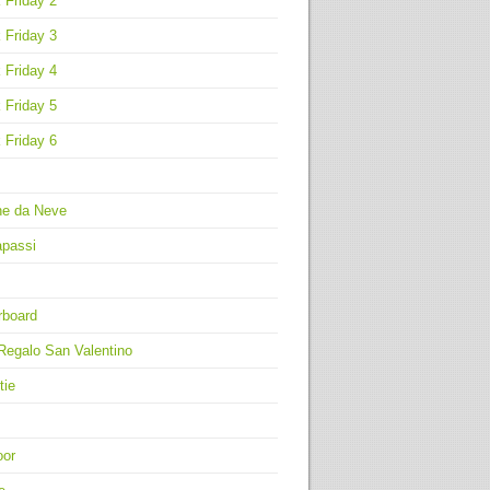
 Friday 2
 Friday 3
 Friday 4
 Friday 5
 Friday 6
ne da Neve
apassi
rboard
Regalo San Valentino
tie
oor