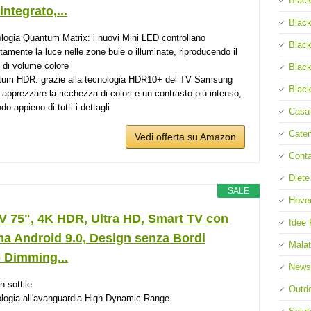
Black
integrato,...
Black
logia Quantum Matrix: i nuovi Mini LED controllano
Black
ttamente la luce nelle zone buie o illuminate, riproducendo il
di volume colore
Black
um HDR: grazie alla tecnologia HDR10+ del TV Samsung
Black
i apprezzare la ricchezza di colori e un contrasto più intenso,
o appieno di tutti i dettagli
Casa
Cate
Vedi offerta su Amazon
Cont
Diete
SALE
Hove
V 75", 4K HDR, Ultra HD, Smart TV con
Idee 
ma Android 9.0, Design senza Bordi
Malat
o Dimming...
News
n sottile
Outd
logia all'avanguardia High Dynamic Range