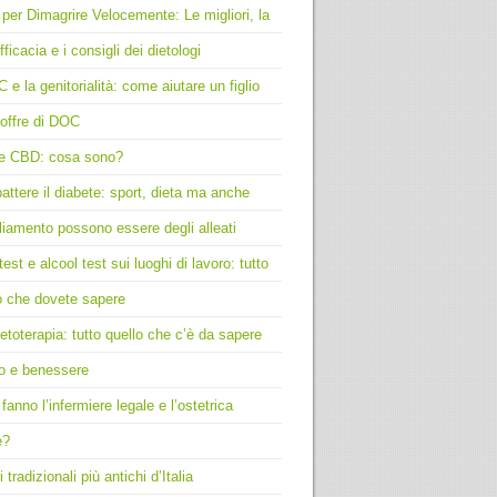
 per Dimagrire Velocemente: Le migliori, la
fficacia e i consigli dei dietologi
C e la genitorialità: come aiutare un figlio
offre di DOC
e CBD: cosa sono?
ttere il diabete: sport, dieta ma anche
liamento possono essere degli alleati
test e alcool test sui luoghi di lavoro: tutto
o che dovete sapere
toterapia: tutto quello che c’è da sapere
o e benessere
fanno l’infermiere legale e l’ostetrica
e?
i tradizionali più antichi d’Italia