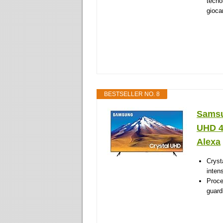
tecno
giocar
BESTSELLER NO. 8
Samsu
UHD 4K
Alexa
Crysta
inten
Proce
guard