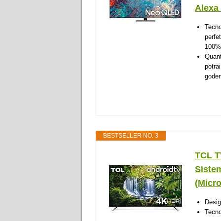
Alexa 
Tecno
perfe
100% 
Quant
potra
godend
BESTSELLER NO. 3
TCL T
Siste
(Micr
Desig
Tecno