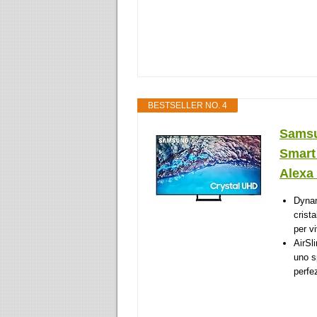
BESTSELLER NO. 4
Samsu
Smart
Alexa 
Dynam
crista
per v
AirSl
uno s
perfe