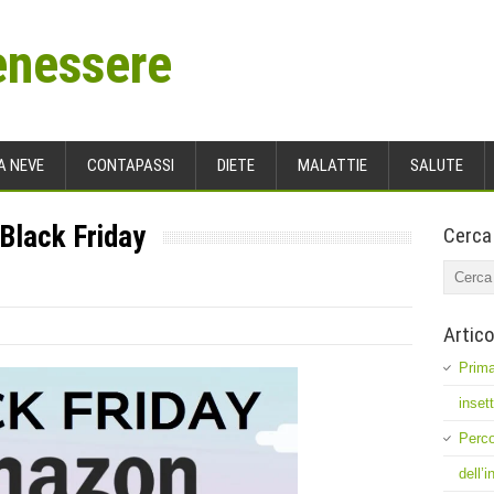
enessere
A NEVE
CONTAPASSI
DIETE
MALATTIE
SALUTE
 Black Friday
Cerca
Artico
Prima
inset
Perco
dell’