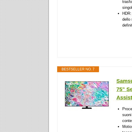
trasf
singol
HDR: 
dello
defin
BESTSELLER NO. 7
Samsu
75" S
Assist
Proce
suoni
conte
Motio