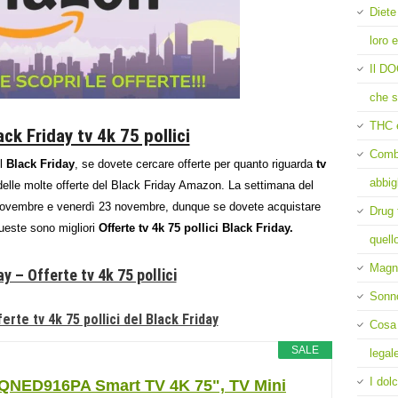
Diete
loro e
Il DO
che s
THC 
ck Friday tv 4k 75 pollici
Comba
el
Black Friday
, se dovete cercare offerte per quanto riguarda
tv
abbig
 delle molte offerte del Black Friday Amazon. La settimana del
19 novembre e venerdì 23 novembre, dunque se dovete acquistare
Drug 
ueste sono migliori
Offerte tv 4k 75 pollici Black Friday.
quell
Magne
y – Offerte tv 4k 75 pollici
Sonn
erte tv 4k 75 pollici del Black Friday
Cosa 
SALE
legal
I dolc
QNED916PA Smart TV 4K 75", TV Mini