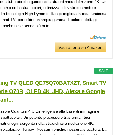
orma tutto ciò che guardi nella straordinaria definizione 4K. Un
o chip orchestra i colori, ottimizza l’elevato contrasto e...
La tecnologia High Dynamic Range migliora la resa luminosa
 smart TV, per offrirti un’ampia gamma di colori e dettagli
iti anche nelle scene più buie.
Vedi offerta su Amazon
SALE
ng TV QLED QE75Q70BATXZT, Smart TV
erie Q70B, QLED 4K UHD, Alexa e Google
ant...
ssore Quantum 4K: L’intelligenza alla base di immagini e
 spettacolari. Un potente processore trasforma i tuoi
nuti di ogni sorgente nella straordinaria risoluzione 4K.
n Xcelerator Turbo+: Nessun tremolio, nessuna sfocatura. La