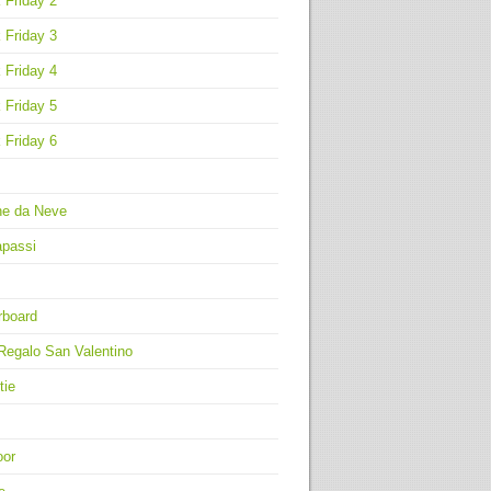
 Friday 2
 Friday 3
 Friday 4
 Friday 5
 Friday 6
ne da Neve
apassi
rboard
Regalo San Valentino
tie
oor