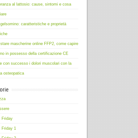
leranza al lattosio: cause, sintomi e cosa
iare
 gelsomino: caratteristiche e proprietà
iche
stare mascherine online FFP2, come capire
no in possesso della certificazione CE
e con successo i dolori muscolari con la
ia osteopatica
orie
zza
ssere
 Friday
 Friday 1