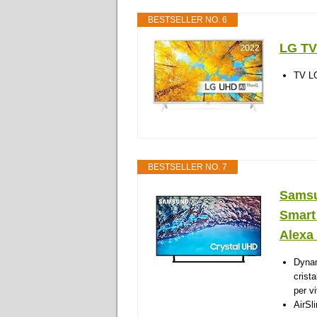
BESTSELLER NO. 6
LG TV
TV L
BESTSELLER NO. 7
Samsu
Smart
Alexa 
Dynam
crista
per v
AirSl