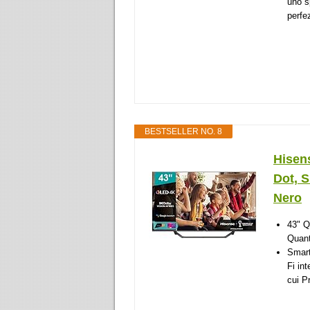
uno s
perfe
BESTSELLER NO. 8
Hisen
Dot, 
‎Nero
43" Q
Quan
Smart
Fi in
cui P