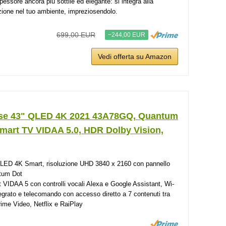
pessore ancora più sottile ed elegante: si integra alla
zione nel tuo ambiente, impreziosendolo.
699,00 EUR
−244,00 EUR
Vedi offerta su Amazon
se 43" QLED 4K 2021 43A78GQ, Quantum
Smart TV VIDAA 5.0, HDR Dolby Vision,
LED 4K Smart, risoluzione UHD 3840 x 2160 con pannello
tum Dot
 VIDAA 5 con controlli vocali Alexa e Google Assistant, Wi-
tegrato e telecomando con accesso diretto a 7 contenuti tra
rime Video, Netflix e RaiPlay