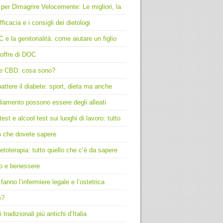
 per Dimagrire Velocemente: Le migliori, la
fficacia e i consigli dei dietologi
C e la genitorialità: come aiutare un figlio
offre di DOC
e CBD: cosa sono?
ttere il diabete: sport, dieta ma anche
liamento possono essere degli alleati
test e alcool test sui luoghi di lavoro: tutto
o che dovete sapere
toterapia: tutto quello che c’è da sapere
o e benessere
fanno l’infermiere legale e l’ostetrica
e?
i tradizionali più antichi d’Italia