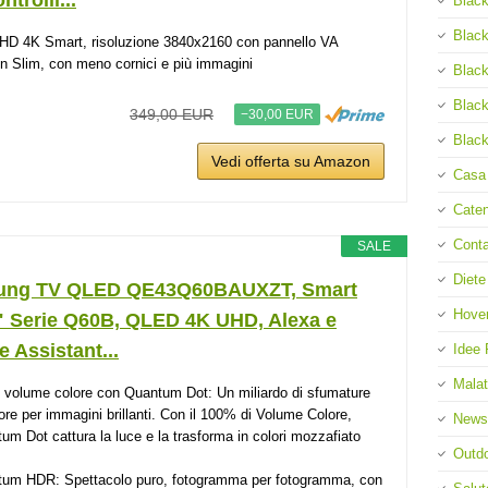
ntrolli...
Black
Black
HD 4K Smart, risoluzione 3840x2160 con pannello VA
n Slim, con meno cornici e più immagini
Black
Black
349,00 EUR
−30,00 EUR
Black
Vedi offerta su Amazon
Casa
Cate
Cont
SALE
Diete
ng TV QLED QE43Q60BAUXZT, Smart
Hove
" Serie Q60B, QLED 4K UHD, Alexa e
 Assistant...
Idee 
Malat
volume colore con Quantum Dot: Un miliardo di sfumature
lore per immagini brillanti. Con il 100% di Volume Colore,
News
um Dot cattura la luce e la trasforma in colori mozzafiato
Outd
um HDR: Spettacolo puro, fotogramma per fotogramma, con