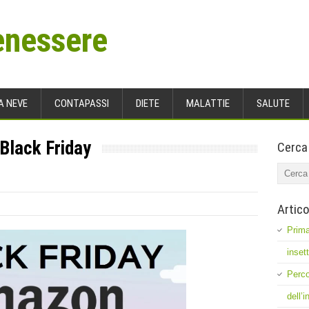
enessere
A NEVE
CONTAPASSI
DIETE
MALATTIE
SALUTE
 Black Friday
Cerca
Artico
Prima
inset
Perco
dell’