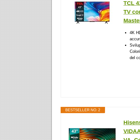
TCL 4
TV co
Master
4K HD
accur
Svilu
Color
del c
BESTSELLER NO. 2
Hisen
VIDAA