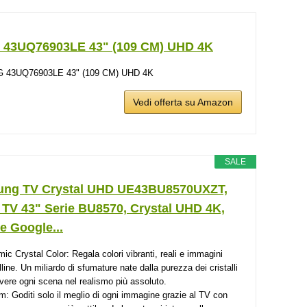
 43UQ76903LE 43" (109 CM) UHD 4K
G 43UQ76903LE 43" (109 CM) UHD 4K
Vedi offerta su Amazon
SALE
ng TV Crystal UHD UE43BU8570UXZT,
 TV 43" Serie BU8570, Crystal UHD 4K,
e Google...
ic Crystal Color: Regala colori vibranti, reali e immagini
lline. Un miliardo di sfumature nate dalla purezza dei cristalli
ivere ogni scena nel realismo più assoluto.
im: Goditi solo il meglio di ogni immagine grazie al TV con