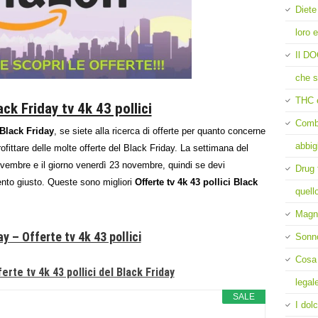
Diete
loro e
Il DO
che s
THC 
ck Friday tv 4k 43 pollici
Comba
Black Friday
, se siete alla ricerca di offerte per quanto concerne
abbig
fittare delle molte offerte del Black Friday. La settimana del
ovembre e il giorno venerdì 23 novembre, quindi se devi
Drug 
ento giusto. Queste sono migliori
Offerte tv 4k 43 pollici Black
quell
Magne
y – Offerte tv 4k 43 pollici
Sonn
Cosa 
erte tv 4k 43 pollici del Black Friday
legal
SALE
I dolc