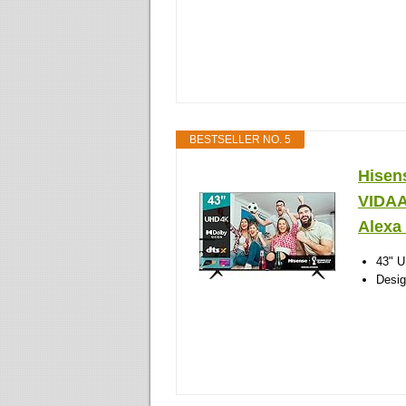
BESTSELLER NO. 5
Hisen
VIDAA 
Alexa /
43" U
Desig