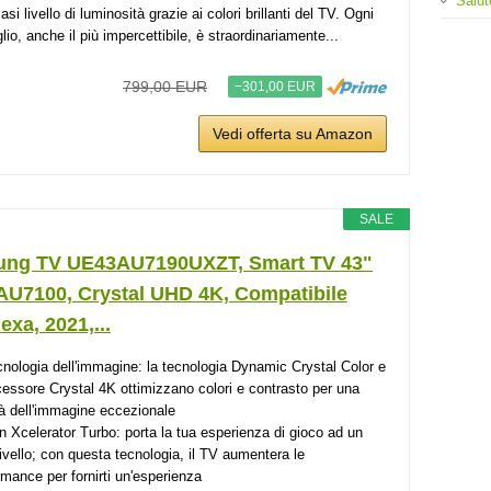
Salut
asi livello di luminosità grazie ai colori brillanti del TV. Ogni
lio, anche il più impercettibile, è straordinariamente...
799,00 EUR
−301,00 EUR
Vedi offerta su Amazon
SALE
ng TV UE43AU7190UXZT, Smart TV 43"
 AU7100, Crystal UHD 4K, Compatibile
exa, 2021,...
cnologia dell'immagine: la tecnologia Dynamic Crystal Color e
ocessore Crystal 4K ottimizzano colori e contrasto per una
tà dell'immagine eccezionale
n Xcelerator Turbo: porta la tua esperienza di gioco ad un
 livello; con questa tecnologia, il TV aumentera le
rmance per fornirti un'esperienza