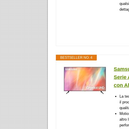
qualsi
dettag
BESTSELLER NO. 4
Samsu
Serie
con Al
La te
il pr
quali
Motio
altro
perfo