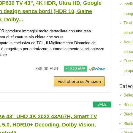
3P639 TV 43”, 4K HDR, Ultra HD, Google
Intol
n design senza bordi (HDR 10, Game
mang
, Dolby...
Tè al
R riproduce immagini molto dettagliate con una resa
benef
ata di sfumature sia chiare che scure
Acqui
ppato in esclusiva da TCL, il Miglioramento Dinamico dei
i è progettato per ottimizzare automaticamente la brillantezza
se so
olore
Curar
349,00 EUR
−49,10 EUR
terap
Vedi offerta su Amazon
Categ
Belle
Bene
SALE
Black
se 43" UHD 4K 2022 43A67H, Smart TV
Black
 5.0, HDR10+ Decoding, Dolby Vision,