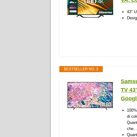
VA, Co
43" U
Desig
BESTSELLER NO. 3
Samsu
TV 43
Google
100% 
di co
Quant
che...
Quant