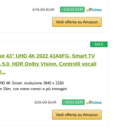
479,00 EUR
−124,01 EUR
Vedi offerta su Amazon
SALE
se 43" UHD 4K 2022 43A6FG, Smart TV
5.0, HDR Dolby Vision, Controlli vocali
...
HD 4K Smart, risoluzione 3840 x 2160
n Slim, con meno cornici e più immagini
329,00 EUR
−30,01 EUR
Vedi offerta su Amazon