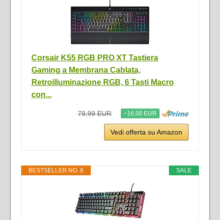
Corsair K55 RGB PRO XT Tastiera
Gaming a Membrana Cablata,
Retroilluminazione RGB, 6 Tasti Macro
con...
79,99 EUR
−16,00 EUR
Vedi offerta su Amazon
BESTSELLER NO. 8
SALE