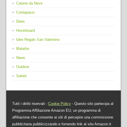
Catene da Neve
Contapassi
Diete
Hoverboard
Idee Regalo San Valentino
Malattie
News
Outdoor
Salute
Tutti i diritti riservati -
Cookie Policy
- Questo sito partecipa al
Programma Affiliazione Amazon EU, un programma di
affiliazione che consente ai siti di percepire una commissione
pubblicitaria pubblicizzando e fornendo link al sito Amazon.it