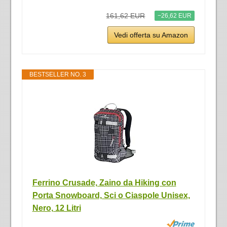
161,62 EUR
−26,62 EUR
Vedi offerta su Amazon
BESTSELLER NO. 3
Ferrino Crusade, Zaino da Hiking con
Porta Snowboard, Sci o Ciaspole Unisex,
Nero, 12 Litri