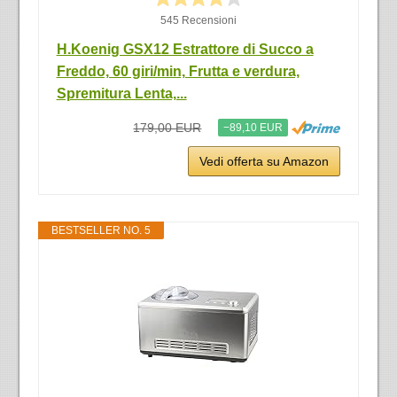
545 Recensioni
H.Koenig GSX12 Estrattore di Succo a
Freddo, 60 giri/min, Frutta e verdura,
Spremitura Lenta,...
179,00 EUR
−89,10 EUR
Vedi offerta su Amazon
BESTSELLER NO. 5