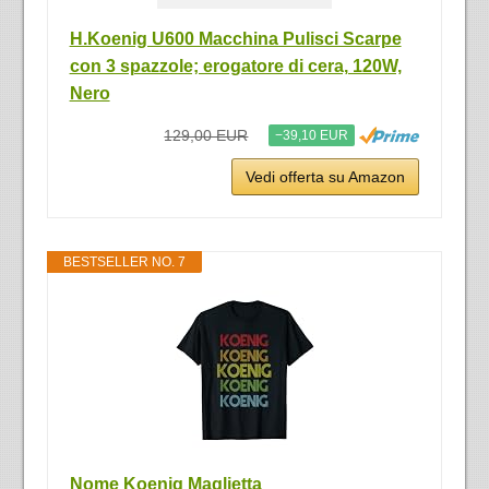
H.Koenig U600 Macchina Pulisci Scarpe
con 3 spazzole; erogatore di cera, 120W,
Nero
129,00 EUR
−39,10 EUR
Vedi offerta su Amazon
BESTSELLER NO. 7
Nome Koenig Maglietta