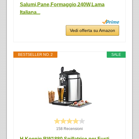
Salumi,Pane,Formaggio,240W,Lama
Italiana...
Vedi offerta su Amazon
BESTSELLER NO. 2
SALE
158 Recensioni
H.Koenig BW1880 Spillatrice per Fusti