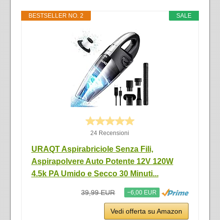
BESTSELLER NO. 2
SALE
24 Recensioni
URAQT Aspirabriciole Senza Fili,
Aspirapolvere Auto Potente 12V 120W
4.5k PA Umido e Secco 30 Minuti...
39,99 EUR
−6,00 EUR
Vedi offerta su Amazon