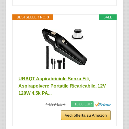
BESTSELLER NO. 3
SALE
URAQT Aspirabriciole Senza Fili,
Aspirapolvere Portatile Ricaricabile, 12V
120W 4.5k PA...
44,99 EUR
−10,00 EUR
Vedi offerta su Amazon