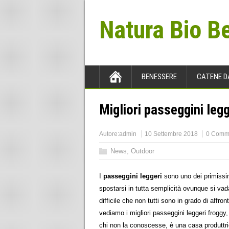
Natura Bio B
BENESSERE
CATENE D
Migliori passeggini leg
Autore:
admin
10 Settembre 2018
0 Comm
News
,
Outdoor
I
passeggini leggeri
sono uno dei primissimi
spostarsi in tutta semplicità ovunque si vad
difficile che non tutti sono in grado di aff
vediamo i migliori passeggini leggeri froggy,
chi non la conoscesse, è una casa produttric