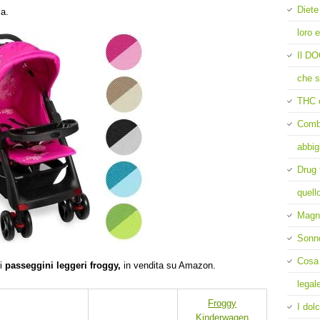
Diete
ia.
loro e
Il DO
che s
THC 
Comba
abbig
Drug 
quell
Magne
Sonn
Cosa 
ri
passeggini leggeri froggy,
in vendita su Amazon.
legal
Froggy
I dolc
Kinderwagen