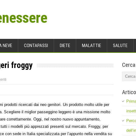
enessere
A NEVE
CONTAPASSI
DIETE
MALATTIE
SALUTE
geri froggy
Cerca
enti
Artico
Prima
 prodotti ricercati dai neo genitori. Un prodotto molto utile per
inset
a. Scegliere il miglior passeggino leggero è una missione molto
rontare correttamente. Oggi, nel nostro nuovo appuntamento,
Perco
 tutti i modelli più apprezzati presenti sul mercato. Froggy, per
dell’
e con sede in Italia specializzata per l’appunto nella vendita su