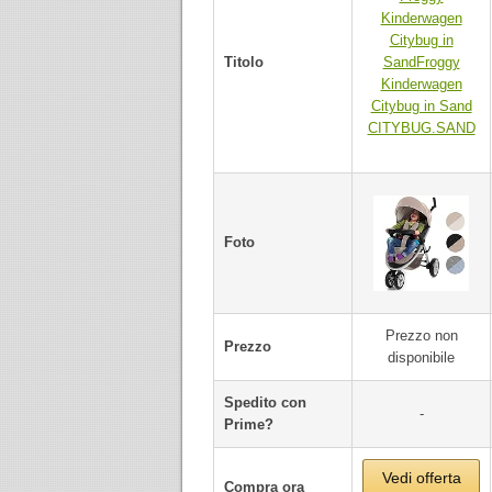
Kinderwagen
Citybug in
Titolo
SandFroggy
Kinderwagen
Citybug in Sand
CITYBUG.SAND
Foto
Prezzo non
Prezzo
disponibile
Spedito con
-
Prime?
Vedi offerta
Compra ora