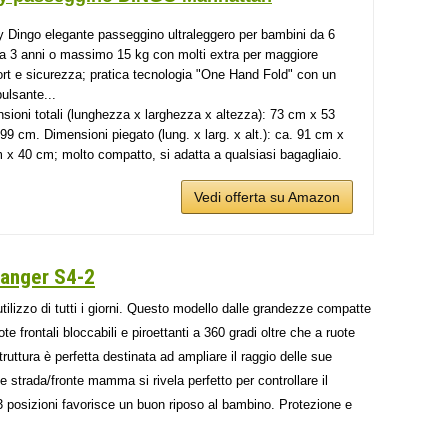
 Dingo elegante passeggino ultraleggero per bambini da 6
a 3 anni o massimo 15 kg con molti extra per maggiore
rt e sicurezza; pratica tecnologia "One Hand Fold" con un
pulsante...
sioni totali (lunghezza x larghezza x altezza): 73 cm x 53
99 cm. Dimensioni piegato (lung. x larg. x alt.): ca. 91 cm x
 x 40 cm; molto compatto, si adatta a qualsiasi bagagliaio.
Vedi offerta su Amazon
Ranger S4-2
ilizzo di tutti i giorni. Questo modello dalle grandezze compatte
te frontali bloccabili e piroettanti a 360 gradi oltre che a ruote
truttura è perfetta destinata ad ampliare il raggio delle sue
te strada/fronte mamma si rivela perfetto per controllare il
3 posizioni favorisce un buon riposo al bambino. Protezione e