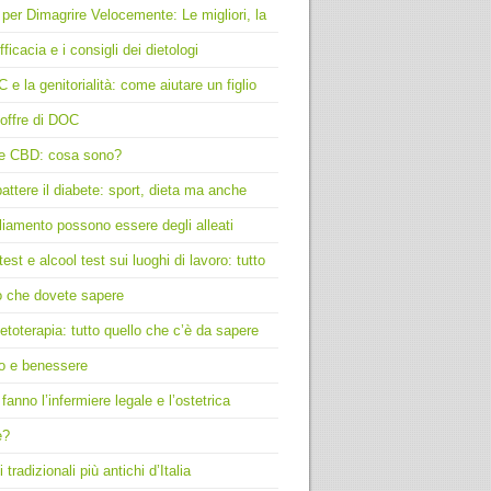
 per Dimagrire Velocemente: Le migliori, la
fficacia e i consigli dei dietologi
C e la genitorialità: come aiutare un figlio
offre di DOC
e CBD: cosa sono?
ttere il diabete: sport, dieta ma anche
liamento possono essere degli alleati
test e alcool test sui luoghi di lavoro: tutto
o che dovete sapere
toterapia: tutto quello che c’è da sapere
o e benessere
fanno l’infermiere legale e l’ostetrica
e?
i tradizionali più antichi d’Italia