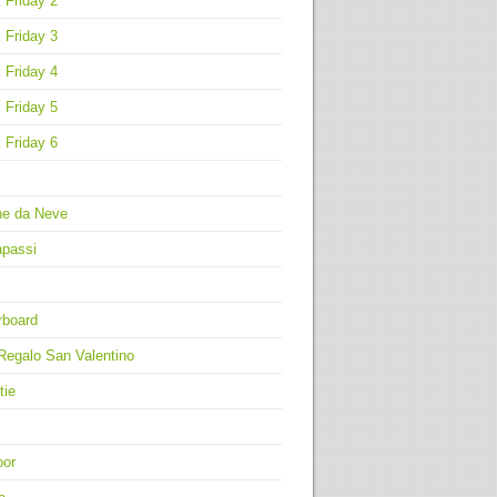
 Friday 2
 Friday 3
 Friday 4
 Friday 5
 Friday 6
ne da Neve
apassi
rboard
Regalo San Valentino
tie
oor