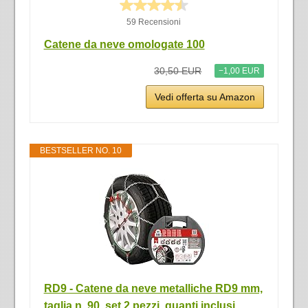
59 Recensioni
Catene da neve omologate 100
30,50 EUR
−1,00 EUR
Vedi offerta su Amazon
BESTSELLER NO. 10
RD9 - Catene da neve metalliche RD9 mm,
taglia n. 90, set 2 pezzi, guanti inclusi