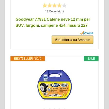
42 Recensioni
Goodyear 77931 Catene neve 12 mm per
SUV, furgoni, camper e 4x4, misura 227
Vedi offerta su Amazon
BESTSELLER NO. 9
SALE