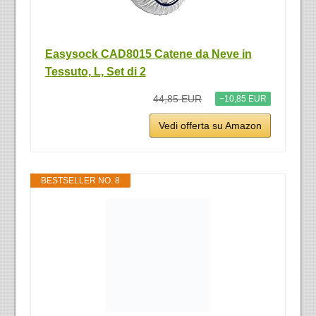
Easysock CAD8015 Catene da Neve in
Tessuto, L, Set di 2
44,85 EUR
−10,85 EUR
Vedi offerta su Amazon
BESTSELLER NO. 8