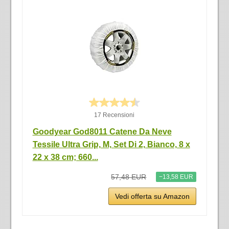
17 Recensioni
Goodyear God8011 Catene Da Neve
Tessile Ultra Grip, M, Set Di 2, Bianco, ‎8 x
22 x 38 cm; 660...
57,48 EUR
−13,58 EUR
Vedi offerta su Amazon