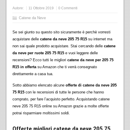
Autore:
11 Ottobre 2019
0 Commenti
Catene da Neve
Se sei giunto su questo sito sicuramente è perchè vorresti
acquistare delle
catene da neve 205 75 R15
su internet ma
non sai quale prodotto acquistare. Stai cercando delle
catene
da neve per ruote 205 75 R15
e vuoi leggere delle
recensioni? Ecco tutti le migliori
catene da neve per 205 75
R15 in offerta
su Amazon che ti verrà consegnato
direttamente a casa tua.
Sotto abbiamo elencato alcune
offerte di catene da neve 205
75 R15
con le recensioni di tutte le persone che hanno
comprato, per fare l’acquisto perfetto. Acquistando catene
neve 205 75 R15 online su Amazon grazie a molte offerte
potrai risparmiare moltissimi soldi.
Offerte migliori catene da neve 205 75