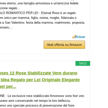
more eterno, una famiglia armoniosa e un'amicizia fedele.
zione regalo...
LO ROMANTICO PER LEI - Eternal Rose è un regalo
ro unico per mamma, figlia, nonna, moglie, fidanzata o
la a San Valentino, festa della mamma, matrimonio, proposta,
rsario,...
Vedi offerta su Amazon
SALE
ses 12 Rose Stabilizzate Vere durano
 Idea Regalo per Lei Originale Elegante
t per...
E - Le esclusive rose stabilizzate Amoroses sono fiori veri,
urano anni conservando nel tempo la loro bellezza,
verso uno speciale processo di preservazione del fiore.