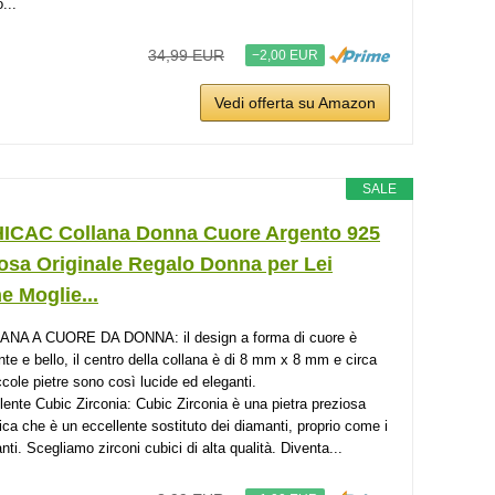
...
34,99 EUR
−2,00 EUR
Vedi offerta su Amazon
SALE
ICAC Collana Donna Cuore Argento 925
osa Originale Regalo Donna per Lei
e Moglie...
NA A CUORE DA DONNA: il design a forma di cuore è
nte e bello, il centro della collana è di 8 mm x 8 mm e circa
ccole pietre sono così lucide ed eleganti.
lente Cubic Zirconia: Cubic Zirconia è una pietra preziosa
tica che è un eccellente sostituto dei diamanti, proprio come i
nti. Scegliamo zirconi cubici di alta qualità. Diventa...