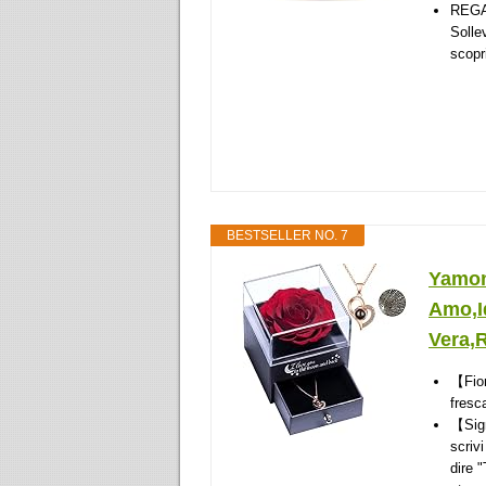
REGAL
Solle
scopri
BESTSELLER NO. 7
Yamon
Amo,I
Vera,R
【Fior
fresc
【Sign
scriv
dire 