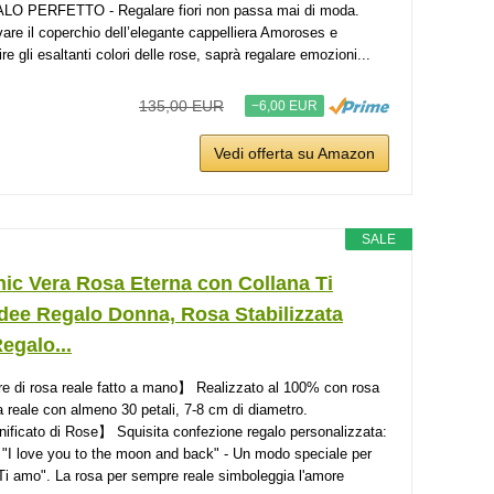
O PERFETTO - Regalare fiori non passa mai di moda.
vare il coperchio dell’elegante cappelliera Amoroses e
re gli esaltanti colori delle rose, saprà regalare emozioni...
135,00 EUR
−6,00 EUR
Vedi offerta su Amazon
SALE
ic Vera Rosa Eterna con Collana Ti
dee Regalo Donna, Rosa Stabilizzata
egalo...
e di rosa reale fatto a mano】 Realizzato al 100% con rosa
a reale con almeno 30 petali, 7-8 cm di diametro.
ificato di Rose】 Squisita confezione regalo personalizzata:
i "I love you to the moon and back" - Un modo speciale per
"Ti amo". La rosa per sempre reale simboleggia l'amore