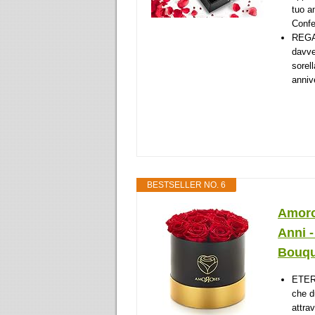
tuo a
Confe
REGA
davve
sorel
annive
BESTSELLER NO. 6
Amoro
Anni -
Bouque
ETERN
che d
attra