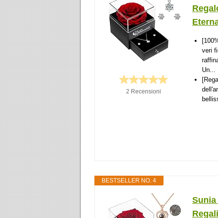
Regal
Eterna
[100%
veri f
raffi
Un...
[Rega
dell'
2 Recensioni
belli
BESTSELLER NO. 4
Sunia 
Regal