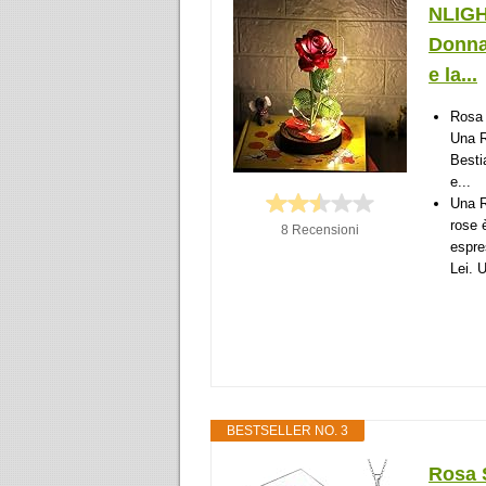
NLIGH
Donna 
e la...
Rosa 
Una R
Besti
e...
Una R
rose 
8 Recensioni
espre
Lei. U
BESTSELLER NO. 3
Rosa S