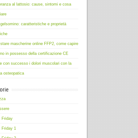
leranza al lattosio: cause, sintomi e cosa
iare
 gelsomino: caratteristiche e proprietà
iche
stare mascherine online FFP2, come capire
no in possesso della certificazione CE
e con successo i dolori muscolari con la
ia osteopatica
orie
zza
ssere
 Friday
 Friday 1