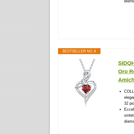
eterno
BESTSELLER NO. 8
SIDQH
Oro R
Amich
COLLA
elega
32 pi
Eccel
sinte
diama