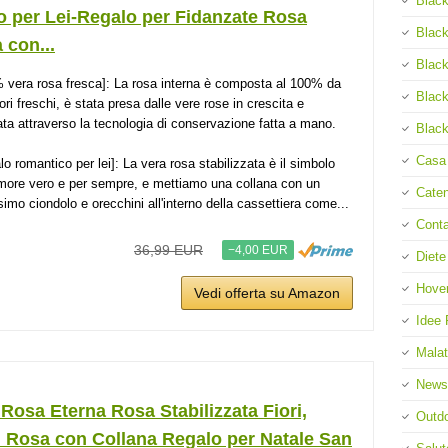
Black
o per Lei-Regalo per Fidanzate Rosa
Black
 con...
Black
 vera rosa fresca]: La rosa interna è composta al 100% da
Black
iori freschi, è stata presa dalle vere rose in crescita e
nata attraverso la tecnologia di conservazione fatta a mano.
Black
Casa
lo romantico per lei]: La vera rosa stabilizzata è il simbolo
amore vero e per sempre, e mettiamo una collana con un
Cate
ssimo ciondolo e orecchini all'interno della cassettiera come...
Cont
36,99 EUR
−4,00 EUR
Diete
Hove
Vedi offerta su Amazon
Idee 
Malat
News
Rosa Eterna Rosa Stabilizzata Fiori,
Outd
i Rosa con Collana Regalo per Natale San