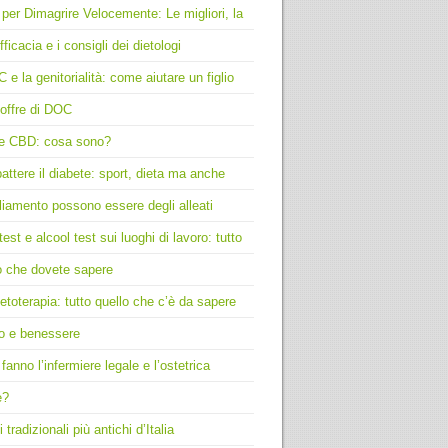
 per Dimagrire Velocemente: Le migliori, la
fficacia e i consigli dei dietologi
C e la genitorialità: come aiutare un figlio
offre di DOC
e CBD: cosa sono?
ttere il diabete: sport, dieta ma anche
liamento possono essere degli alleati
test e alcool test sui luoghi di lavoro: tutto
o che dovete sapere
toterapia: tutto quello che c’è da sapere
o e benessere
fanno l’infermiere legale e l’ostetrica
e?
i tradizionali più antichi d’Italia