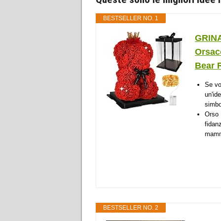
BESTSELLER NO. 1
GRINA
Orsac
Bear R
Se vo
un'id
simbo
Orso 
fidan
mamma
BESTSELLER NO. 2