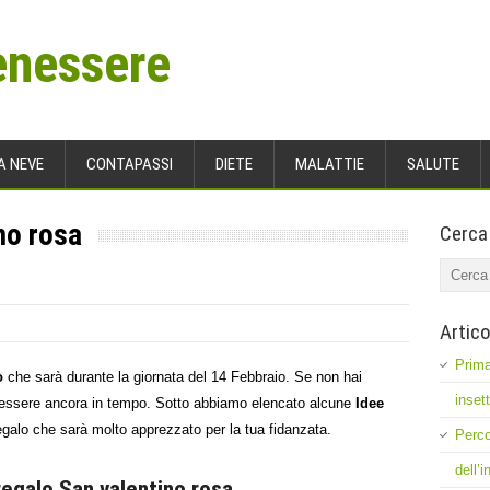
enessere
A NEVE
CONTAPASSI
DIETE
MALATTIE
SALUTE
no rosa
Cerca
Artico
Prima
o
che sarà durante la giornata del 14 Febbraio. Se non hai
inset
 essere ancora in tempo. Sotto abbiamo elencato alcune
Idee
regalo che sarà molto apprezzato per la tua fidanzata.
Perco
dell’
 regalo San valentino rosa