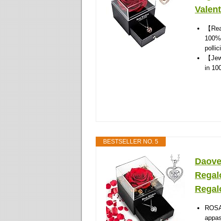
Valent
【Real
100% 
pollici
【Jewe
in 100
BESTSELLER NO. 5
Daove
Regal
Regalo
ROSA
appas