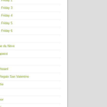
 Friday 2
 Friday 3
 Friday 4
 Friday 5
 Friday 6
ne da Neve
apassi
rboard
Regalo San Valentino
tie
oor