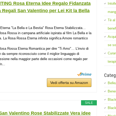
TING Rosa Eterna Idee Regalo Fidanzata
Intol
Regali San Valentino per Lei Kit la Bella
mang
Tè al
Eterna "La Bella e La Bestia" Rosa Eterna Stabilizzata…
benef
osa Rossa in campana artificiale ispirata al film La Bella e la
Acqui
a. La Rosa Rossa Eterna infinita significa Amore romantico
se so
osa Rossa Eterna Romantica per dire "Ti Amo"… L'invio di
Curar
è da sempre riconosciuto come il miglior linguaggio di
ssione nella maggior parte delle occasioni come regalo per
terap
n...
Categ
Vedi offerta su Amazon
Belle
Bene
Black
SALE
Black
an Valentino Rose Stabilizzate Vera idee