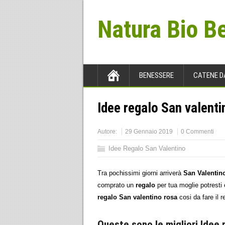
Natura Bio B
BENESSERE
CATENE D
Idee regalo San valenti
Autore:
29 Gennaio 2019
0 Commenti
Idee Regalo San Valentino
Tra pochissimi giorni arriverà
San Valentin
comprato un
regalo
per tua moglie potresti
regalo San valentino rosa
cosi da fare il 
Queste sono le
migliori Idee