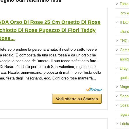
Diete
loro e
DA Orso Di Rose 25 Cm Orsetto Di Rose
Il DO
chiotto Di Rose Pupazzo Di Fiori Teddy
che s
ose...
THC 
lete sorprendere la persona amata, il nostro orsetto rose è
Comba
ea regalo. È composta da una rosa rossa e da un orso che
abbig
leggia la passione dell'amore. Il suo tocco sofisticato farà...
Di Rose - è adatta per festa di San Valentino, regali per lei
Drug 
zata, Natale, anniversario, proposta di matrimonio, festa della
quell
, festa degli insegnanti, ecc. Ogni orso rose manterrà...
Magne
Sonn
Vedi offerta su Amazon
Cosa 
legal
I dolc