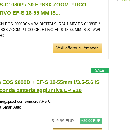
Salut
-C1080P / 30 FPS3X ZOOM PTICO
IVO EF-S 18-55 MM IS...
N EOS 2000DCMARA DIGITALSLR24.1 MPAPS-C1080P /
PS3X ZOOM PTICO OBJETIVO EF-S 18-55 MM IS STMWI-
FC
Vedi offerta su Amazon
SALE
 EOS 2000D + EF-S 18-55mm f/3.5-5.6 IS
econda batteria aggiuntiva LP E10
megapixel con Sensore APS-C
a Smart Auto
519,99 EUR
−30,00 EUR