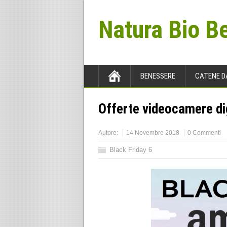
Natura Bio B
BENESSERE
CATENE D
Offerte videocamere dig
Autore:
14 Novembre 2018
0 Commenti
Black Friday 6