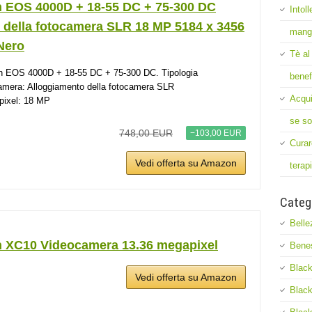
 EOS 4000D + 18-55 DC + 75-300 DC
Intol
 della fotocamera SLR 18 MP 5184 x 3456
mang
Nero
Tè al
 EOS 4000D + 18-55 DC + 75-300 DC. Tipologia
benef
amera: Alloggiamento della fotocamera SLR
Acqui
ixel: 18 MP
se so
748,00 EUR
−103,00 EUR
Curar
Vedi offerta su Amazon
terap
Categ
Belle
 XC10 Videocamera 13.36 megapixel
Bene
Black
Vedi offerta su Amazon
Black