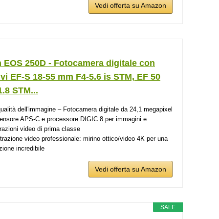
Vedi offerta su Amazon
 EOS 250D - Fotocamera digitale con
ivi EF-S 18-55 mm F4-5.6 is STM, EF 50
.8 STM...
qualità dell'immagine – Fotocamera digitale da 24,1 megapixel
ensore APS-C e processore DIGIC 8 per immagini e
trazioni video di prima classe
trazione video professionale: mirino ottico/video 4K per una
zione incredibile
Vedi offerta su Amazon
SALE