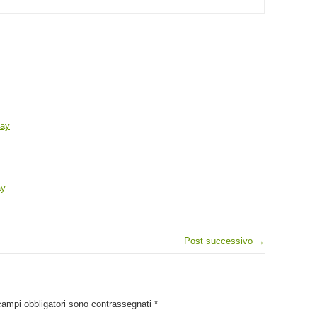
day
ay
Post successivo →
campi obbligatori sono contrassegnati
*