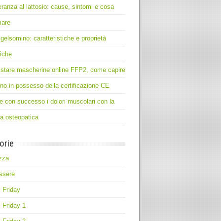
leranza al lattosio: cause, sintomi e cosa
iare
 gelsomino: caratteristiche e proprietà
iche
stare mascherine online FFP2, come capire
no in possesso della certificazione CE
e con successo i dolori muscolari con la
ia osteopatica
orie
zza
ssere
 Friday
 Friday 1