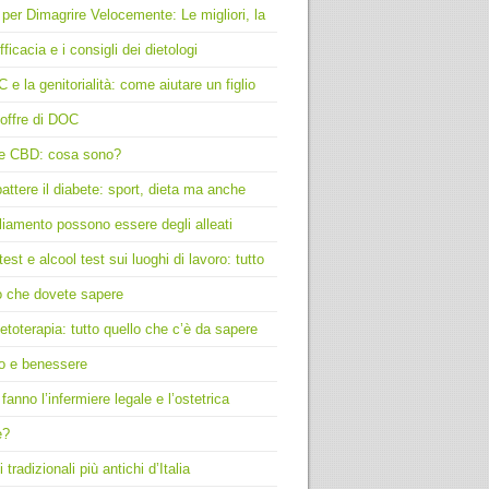
 per Dimagrire Velocemente: Le migliori, la
fficacia e i consigli dei dietologi
C e la genitorialità: come aiutare un figlio
offre di DOC
e CBD: cosa sono?
ttere il diabete: sport, dieta ma anche
liamento possono essere degli alleati
test e alcool test sui luoghi di lavoro: tutto
o che dovete sapere
toterapia: tutto quello che c’è da sapere
o e benessere
fanno l’infermiere legale e l’ostetrica
e?
i tradizionali più antichi d’Italia