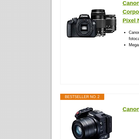
Canon
Corpo
Pixel 
Canon
fotoc
Megap
BESTSELLER NO. 2
Canon