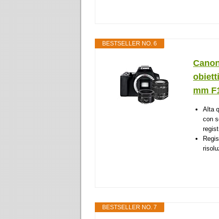
BESTSELLER NO. 6
Canon
obiett
mm F1
Alta 
con s
regis
Regis
risolu
BESTSELLER NO. 7