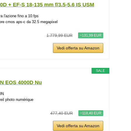
0D + EF-S 18-135 mm f/3.5-5.6 IS USM
a l'azione fino a 10.fps
re cmos aps-c da 32.5 megapixel
1.779,99 EUR
−131,99 EUR
Vedi offerta su Amazon
SALE
N EOS 4000D Nu
ON
eil photo numérique
477,40 EUR
−118,40 EUR
Vedi offerta su Amazon