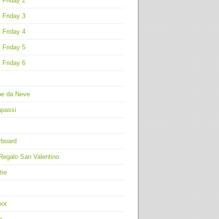
 Friday 2
 Friday 3
 Friday 4
 Friday 5
 Friday 6
ne da Neve
apassi
rboard
Regalo San Valentino
tie
oor