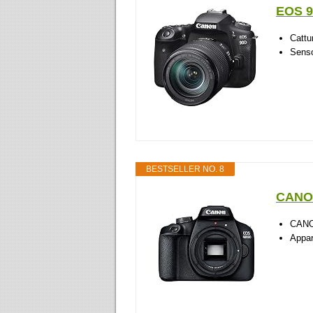
EOS 9
Cattur
Senso
BESTSELLER NO. 8
CANO
CAN
Appar