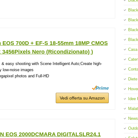
Black
Black
Black
Black
Black
 EOS 700D + EF-S 18-55mm 18MP CMOS
Casa
 3456Pixels Nero (Ricondizionato) )
Cate
 & easy shooting with Scene Intelligent Auto;Create high-
Cont
ty low-noise images
gapixel photos and Full-HD
Diete
Hove
Vedi offerta su Amazon
Idee 
Malat
News
Outd
N EOS 2000DCMARA DIGITALSLR24.1