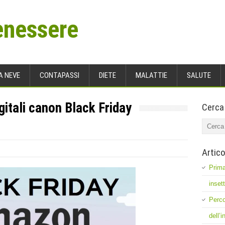
enessere
A NEVE
CONTAPASSI
DIETE
MALATTIE
SALUTE
itali canon Black Friday
Cerca
Artico
Prima
inset
Perco
dell’