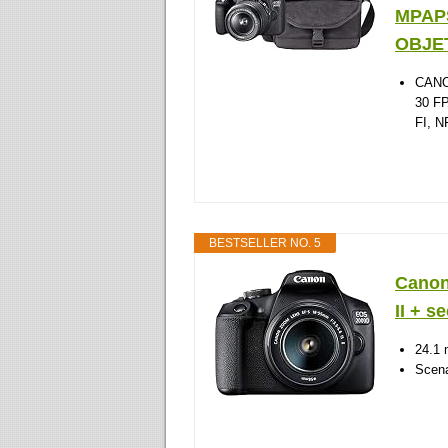
MPAPS
OBJET
CANO
30 F
FI, N
BESTSELLER NO. 5
Canon
II + s
24.1 
Scen