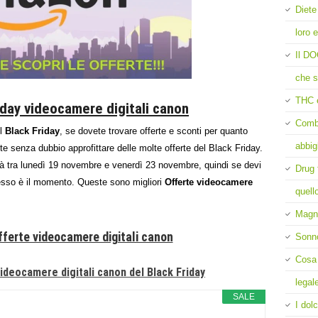
Diete
loro e
Il DO
che s
THC 
iday videocamere digitali canon
Comba
el
Black Friday
, se dovete trovare offerte e sconti per quanto
abbig
te senza dubbio approfittare delle molte offerte del Black Friday.
rà tra lunedì 19 novembre e venerdì 23 novembre, quindi se devi
Drug 
esso è il momento. Queste sono migliori
Offerte videocamere
quell
Magne
fferte videocamere digitali canon
Sonn
Cosa 
videocamere digitali canon del Black Friday
legal
SALE
I dolc