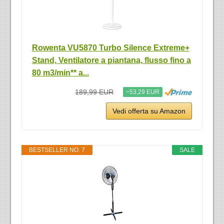
Rowenta VU5870 Turbo Silence Extreme+
Stand, Ventilatore a piantana, flusso fino a
80 m3/min** a...
189,99 EUR
−53,29 EUR
Vedi offerta su Amazon
BESTSELLER NO. 7
SALE