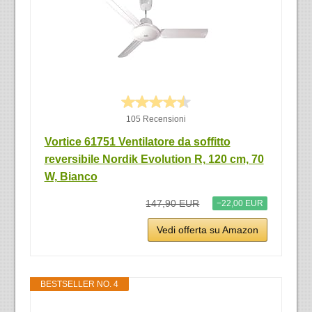
105 Recensioni
Vortice 61751 Ventilatore da soffitto
reversibile Nordik Evolution R, 120 cm, 70
W, Bianco
147,90 EUR
−22,00 EUR
Vedi offerta su Amazon
BESTSELLER NO. 4