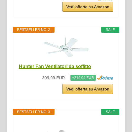
Vedi offerta su Amazon
BESTSELLER NO. 2
SALE
Hunter Fan Ventilatori da soffitto
309,99 EUR
−219,04 EUR
Vedi offerta su Amazon
BESTSELLER NO. 3
SALE