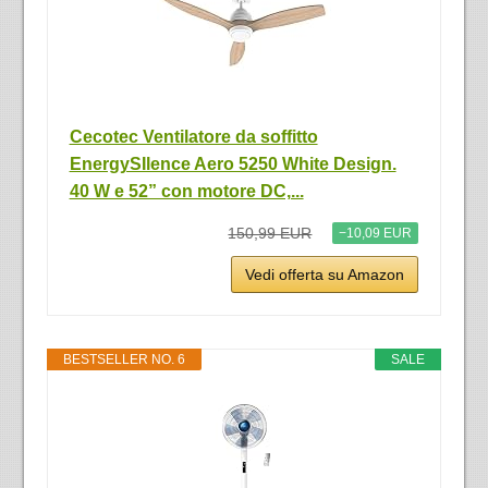
Cecotec Ventilatore da soffitto
EnergySIlence Aero 5250 White Design.
40 W e 52” con motore DC,...
150,99 EUR
−10,09 EUR
Vedi offerta su Amazon
BESTSELLER NO. 6
SALE