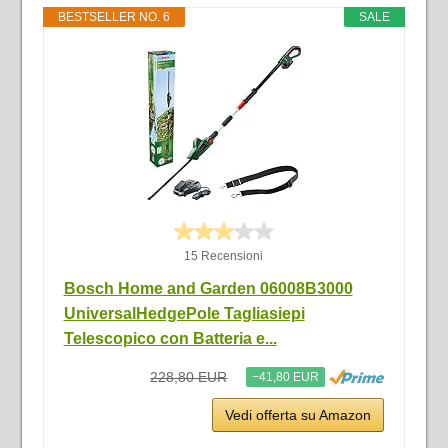
BESTSELLER NO. 6
SALE
15 Recensioni
Bosch Home and Garden 06008B3000
UniversalHedgePole Tagliasiepi
Telescopico con Batteria e...
228,80 EUR
−41,80 EUR
Vedi offerta su Amazon