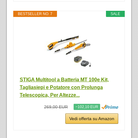
BESTSELLER NO. 7
SALE
STIGA Multitool a Batteria MT 100e Kit,
Tagliasiepi e Potatore con Prolunga
Telescopica, Per Altezze...
269,00 EUR
−102,10 EUR
Vedi offerta su Amazon