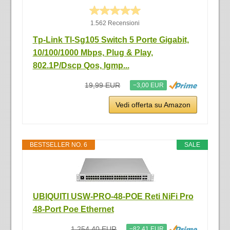
1.562 Recensioni
Tp-Link Tl-Sg105 Switch 5 Porte Gigabit,
10/100/1000 Mbps, Plug & Play,‎‎
802.1P/Dscp Qos, Igmp...
19,99 EUR
−3,00 EUR
Vedi offerta su Amazon
BESTSELLER NO. 6
SALE
UBIQUITI USW-PRO-48-POE Reti NiFi Pro
48-Port Poe Ethernet
1.254,40 EUR
−82,41 EUR