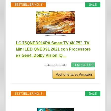
BESTSELLER NO. 3
SALE
LG 75QNED916PA Smart TV 4K 75", TV
Mini LED QNED91 2021 con Processore
α7 Gen4, Dolby Vision IQ,...
3.499,00 EUR
−1.512,39 EUR
Vedi offerta su Amazon
BESTSELLER NO. 4
SALE