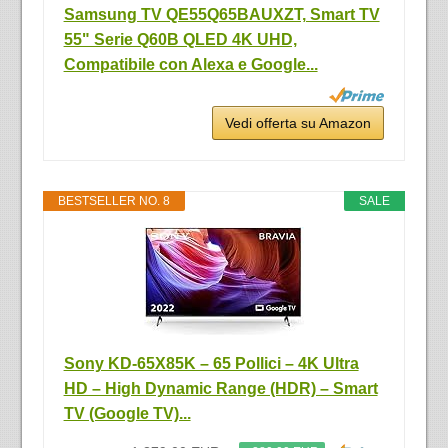
Samsung TV QE55Q65BAUXZT, Smart TV
55" Serie Q60B QLED 4K UHD,
Compatibile con Alexa e Google...
Vedi offerta su Amazon
BESTSELLER NO. 8
SALE
Sony KD-65X85K – 65 Pollici – 4K Ultra
HD – High Dynamic Range (HDR) – Smart
TV (Google TV)...