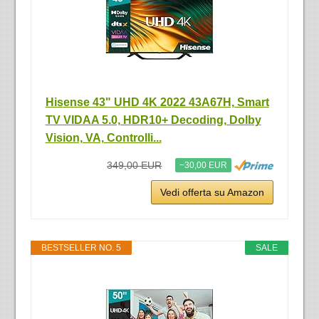
Hisense 43" UHD 4K 2022 43A67H, Smart
TV VIDAA 5.0, HDR10+ Decoding, Dolby
Vision, VA, Controlli...
349,00 EUR
−30,00 EUR
Vedi offerta su Amazon
BESTSELLER NO. 5
SALE