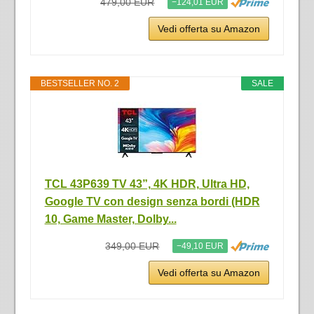
479,00 EUR
−124,01 EUR
Vedi offerta su Amazon
BESTSELLER NO. 2
SALE
TCL 43P639 TV 43”, 4K HDR, Ultra HD,
Google TV con design senza bordi (HDR
10, Game Master, Dolby...
349,00 EUR
−49,10 EUR
Vedi offerta su Amazon