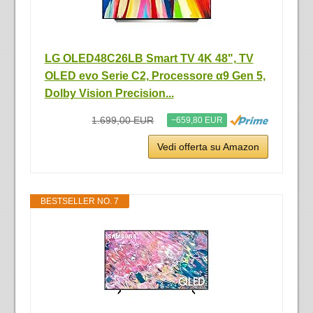
LG OLED48C26LB Smart TV 4K 48", TV
OLED evo Serie C2, Processore α9 Gen 5,
Dolby Vision Precision...
1.699,00 EUR
−659,80 EUR
Vedi offerta su Amazon
BESTSELLER NO. 7