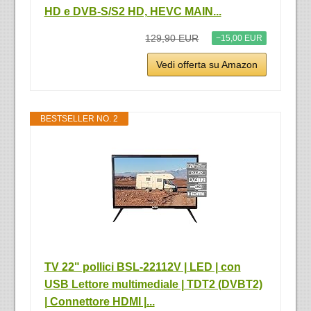
HD e DVB-S/S2 HD, HEVC MAIN...
129,90 EUR
−15,00 EUR
Vedi offerta su Amazon
BESTSELLER NO. 2
TV 22" pollici BSL-22112V | LED | con
USB Lettore multimediale | TDT2 (DVBT2)
| Connettore HDMI |...