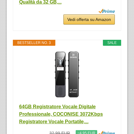
Qualità da 32 GB,...
Vedi offerta su Amazon
BESTSELLER NO. 3
SALE
64GB Registratore Vocale Digitale
Professionale, COCONISE 3072Kbps
Registratore Vocale Portatile,...
32,99 EUR
−4,95 EUR