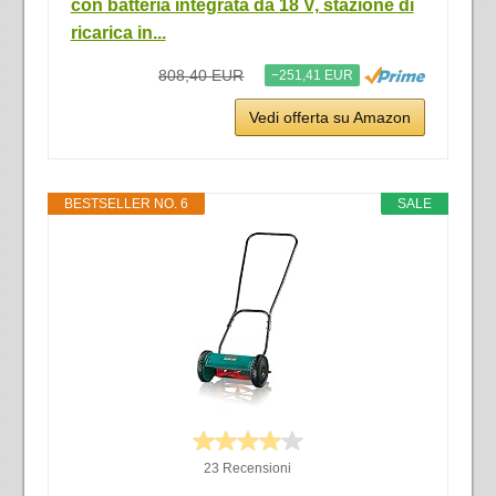
con batteria integrata da 18 V, stazione di
ricarica in...
808,40 EUR
−251,41 EUR
Vedi offerta su Amazon
BESTSELLER NO. 6
SALE
23 Recensioni