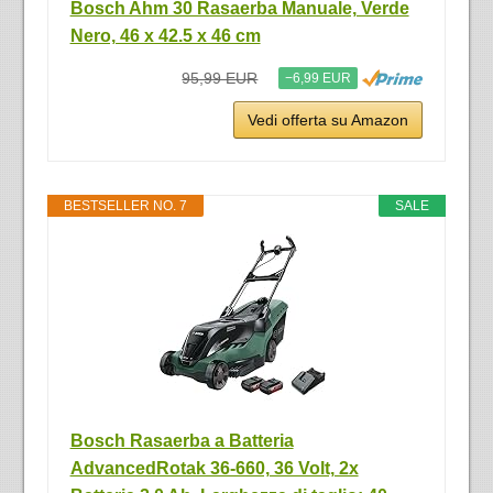
Bosch Ahm 30 Rasaerba Manuale, Verde
Nero, 46 x 42.5 x 46 cm
95,99 EUR
−6,99 EUR
Vedi offerta su Amazon
BESTSELLER NO. 7
SALE
Bosch Rasaerba a Batteria
AdvancedRotak 36-660, 36 Volt, 2x