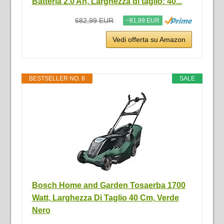
Batteria 2.0 Ah, Larghezza di taglio: 40...
682,99 EUR
−81,99 EUR
Vedi offerta su Amazon
BESTSELLER NO. 8
SALE
Bosch Home and Garden Tosaerba 1700
Watt, Larghezza Di Taglio 40 Cm, Verde
Nero