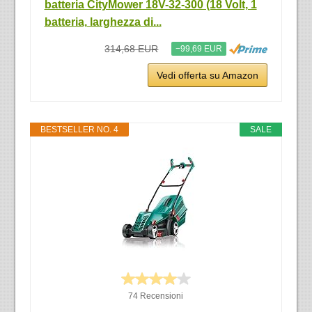
batteria CityMower 18V-32-300 (18 Volt, 1
batteria, larghezza di...
314,68 EUR
−99,69 EUR
Vedi offerta su Amazon
BESTSELLER NO. 4
SALE
74 Recensioni