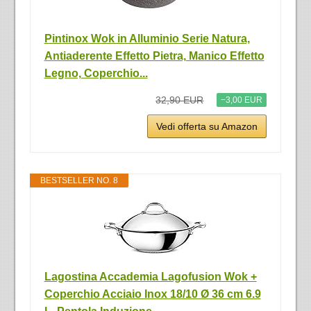
Pintinox Wok in Alluminio Serie Natura,
Antiaderente Effetto Pietra, Manico Effetto
Legno, Coperchio...
32,90 EUR
−3,00 EUR
Vedi offerta su Amazon
BESTSELLER NO. 8
Lagostina Accademia Lagofusion Wok +
Coperchio Acciaio Inox 18/10 Ø 36 cm 6.9