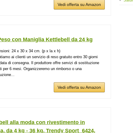
Salut
Vedi offerta su Amazon
eso con Maniglia Kettlebell da 24 kg
sioni: 24 x 30 x 34 cm. (p x la x h)
iamo ai clienti un servizio di reso gratuito entro 30 giorni
data di consegna. Il produttore offre servizi di sostituzione
iti per 6 mesi. Organizzeremo un rimborso o una
uzione...
Vedi offerta su Amazon
bell alla moda con rivestimento in
, da 4 kg - 36 kg, Trendy Sport_6424,