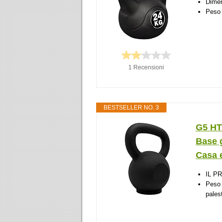
Dimen
Peso 
1 Recensioni
BESTSELLER NO. 3
G5 HT
Base g
Casa e
IL P
Peso 
pales