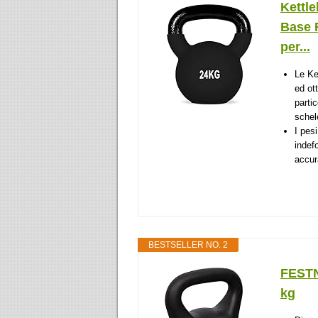
Kettle
Base 
per...
Le Ke
ed ot
parti
schele
I pesi
indef
accur
BESTSELLER NO. 2
FESTN
kg