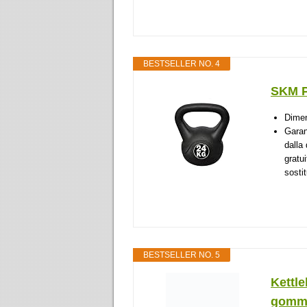
BESTSELLER NO. 4
SKM P
Dimen
Garant
dalla 
gratu
sostit
BESTSELLER NO. 5
Kettle
gomma