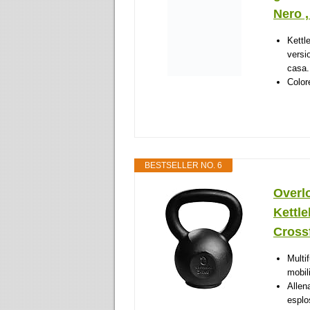
Nero ,
Kettl
versi
casa.
Color
BESTSELLER NO. 6
Overlo
Kettle
Crossf
Multi
mobil
Allen
esplo