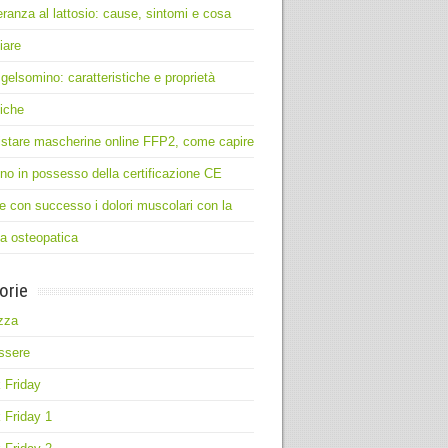
leranza al lattosio: cause, sintomi e cosa
iare
 gelsomino: caratteristiche e proprietà
iche
stare mascherine online FFP2, come capire
no in possesso della certificazione CE
e con successo i dolori muscolari con la
ia osteopatica
orie
zza
ssere
 Friday
 Friday 1