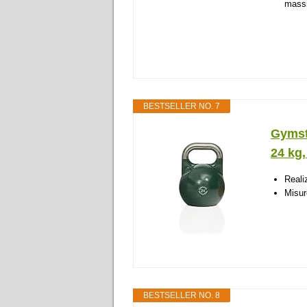
massim
BESTSELLER NO. 7
Gymst
24 kg,
Reali
Misur
BESTSELLER NO. 8