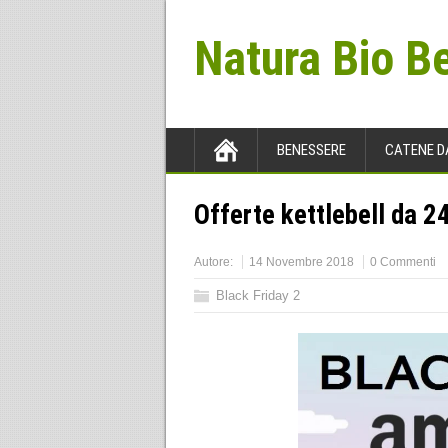
Natura Bio B
BENESSERE
CATENE D
Offerte kettlebell da 2
Autore:
14 Novembre 2018
0 Commenti
Black Friday 2