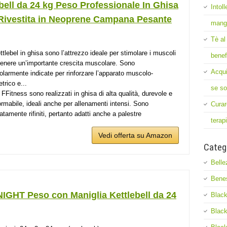
bell da 24 kg Peso Professionale In Ghisa
Intol
Rivestita in Neoprene Campana Pesante
mang
Tè al
ttlebel in ghisa sono l’attrezzo ideale per stimolare i muscoli
benef
tenere un’importante crescita muscolare. Sono
Acqui
colarmente indicate per rinforzare l’apparato muscolo-
trico e...
se so
 FFitness sono realizzati in ghisa di alta qualità, durevole e
ormabile, ideali anche per allenamenti intensi. Sono
Curar
atamente rifiniti, pertanto adatti anche a palestre
terap
Vedi offerta su Amazon
Categ
Belle
Bene
IGHT Peso con Maniglia Kettlebell da 24
Black
Black