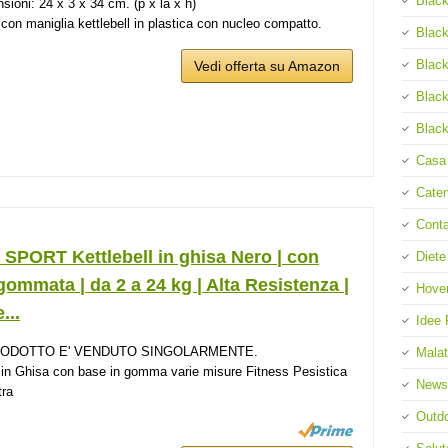
Black
sioni: 24 x 3 x 34 cm. (p x la x h)
con maniglia kettlebell in plastica con nucleo compatto.
Black
Black
Vedi offerta su Amazon
Black
Black
Casa
Cate
Cont
 SPORT Kettlebell in ghisa Nero | con
Diete
ommata | da 2 a 24 kg | Alta Resistenza |
Hove
...
Idee 
RODOTTO E' VENDUTO SINGOLARMENTE.
Malat
in Ghisa con base in gomma varie misure Fitness Pesistica
News
tra
Outd