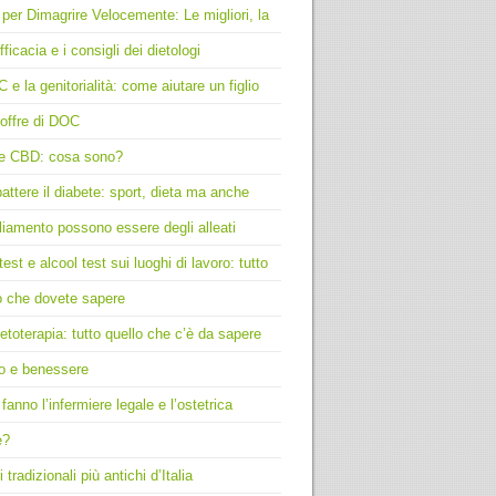
 per Dimagrire Velocemente: Le migliori, la
fficacia e i consigli dei dietologi
C e la genitorialità: come aiutare un figlio
offre di DOC
e CBD: cosa sono?
ttere il diabete: sport, dieta ma anche
liamento possono essere degli alleati
test e alcool test sui luoghi di lavoro: tutto
o che dovete sapere
toterapia: tutto quello che c’è da sapere
o e benessere
fanno l’infermiere legale e l’ostetrica
e?
i tradizionali più antichi d’Italia