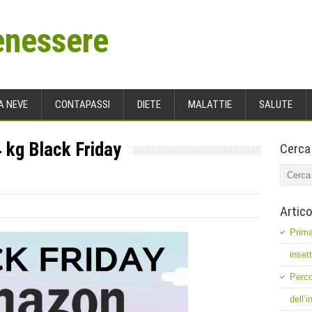
enessere
A NEVE
CONTAPASSI
DIETE
MALATTIE
SALUTE
4 kg Black Friday
Cerca
Artico
Prima
inset
Perco
dell’