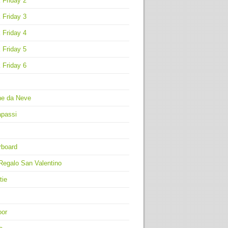
 Friday 2
 Friday 3
 Friday 4
 Friday 5
 Friday 6
ne da Neve
apassi
rboard
Regalo San Valentino
tie
oor