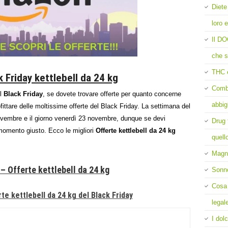
Diete
loro e
Il DO
che s
THC 
 Friday kettlebell da 24 kg
Comba
el
Black Friday
, se dovete trovare offerte per quanto concerne
abbig
ittare delle moltissime offerte del Black Friday. La settimana del
novembre e il giorno venerdì 23 novembre, dunque se devi
Drug 
 momento giusto. Ecco le migliori
Offerte kettlebell da 24 kg
quell
Magne
 – Offerte kettlebell da 24 kg
Sonn
Cosa 
te kettlebell da 24 kg del Black Friday
legal
I dolc