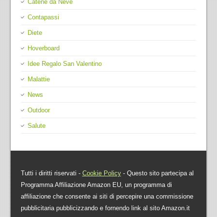
Catene da Neve
Contapassi
Diete
Hoverboard
Idee Regalo San Valentino
Malattie
News
Outdoor
Salute
Tutti i diritti riservati -
Cookie Policy
- Questo sito partecipa al
Programma Affiliazione Amazon EU, un programma di
affiliazione che consente ai siti di percepire una commissione
pubblicitaria pubblicizzando e fornendo link al sito Amazon.it