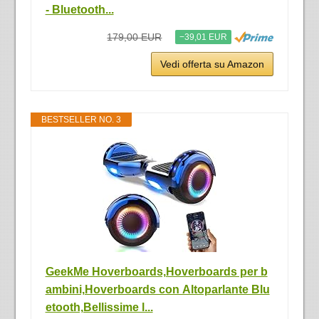
- Bluetooth...
179,00 EUR
−39,01 EUR
Vedi offerta su Amazon
BESTSELLER NO. 3
GeekMe Hoverboards,Hoverboards per b
ambini,Hoverboards con Altoparlante Blu
etooth,Bellissime l...