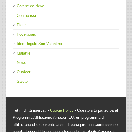
Catene da Neve
Contapassi
Diete
Hoverboard
Idee Regalo San Valentino
Malattie
News
Outdoor
Salute
Tutti i diritti riservati -
Cookie Policy
- Questo sito partecipa al
Programma Affiliazione Amazon EU, un programma di
affiliazione che consente ai siti di percepire una commissione
pubblicitaria pubblicizzando e fornendo link al sito Amazon.it