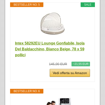
BESTSELLER NO. 5
SALE
Intex 58292EU Lounge Gonfiabile, Isola
Del Baldacchino, Bianco Beige, 78 x 59
pollici
145,00 EUR
−21,55 EUR
Vedi offerta su Amazon
BESTSELLER NO. 6