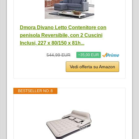
Dmora Divano Letto Contenitore con
penisola Reversibile, con 2 Cuscini
Inclusi, 227 x 80/150 x 81h...
544,99 EUR
−35,00 EUR
Vedi offerta su Amazon
BESTSELLER NO. 8