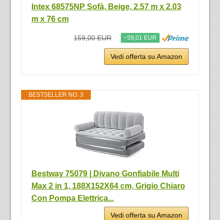
Intex 68575NP Sofà, Beige, 2.57 m x 2.03
m x 76 cm
159,00 EUR
−59,01 EUR
Vedi offerta su Amazon
BESTSELLER NO. 3
Bestway 75079 | Divano Gonfiabile Multi
Max 2 in 1, 188X152X64 cm, Grigio Chiaro
Con Pompa Elettrica...
Vedi offerta su Amazon