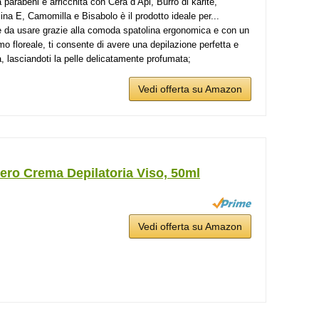
 parabeni e arricchita con Cera d’Api, Burro di karitè,
ina E, Camomilla e Bisabolo è il prodotto ideale per...
e da usare grazie alla comoda spatolina ergonomica e con un
mo floreale, ti consente di avere una depilazione perfetta e
a, lasciandoti la pelle delicatamente profumata;
Vedi offerta su Amazon
ero Crema Depilatoria Viso, 50ml
Vedi offerta su Amazon