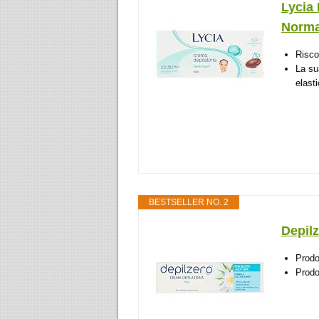
Lycia 
Normal
Risco
La su
elast
BESTSELLER NO. 2
Depilz
Prodo
Prodo