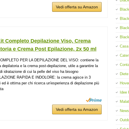
Black
Vedi offerta su Amazon
Black
Black
Black
Black
Kit Completo Depilazione Viso, Crema
Casa
toria e Crema Post Epilazione, 2x 50 ml
Cate
COMPLETO PER LA DEPILAZIONE DEL VISO: contiene la
Cont
 depilatoria e la crema post-depilazione, utile a garantire la
di idratazione di cui la pelle del viso ha bisogno
Diete
LAZIONE RAPIDA E INDOLORE: la crema agisce in 3
Hove
i ed è ottima per chi ricerca un'esperienza di depilazione più
ata
Idee 
Malat
Vedi offerta su Amazon
News
Outd