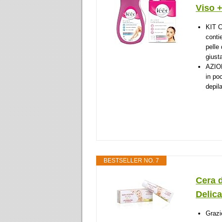
Viso +
KIT 
conti
pelle
giusta
AZION
in po
depil
BESTSELLER NO. 7
Cera d
Delica
Grazi