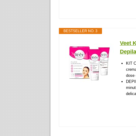
BESTSELLER NO. 3
Veet 
Depila
KIT 
crema
dose 
DEPI
minut
delic