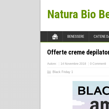
Natura Bio B
BENESSERE
CATENE D
Offerte creme depilator
Autore:
14 Novembre 2018
0 Commenti
Black Friday 1