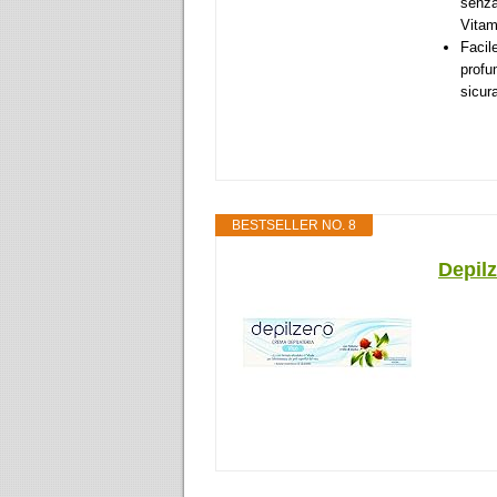
senza
Vitam
Facil
profu
sicur
BESTSELLER NO. 8
Depilz