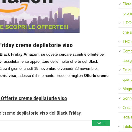
Diete
loro e
Il DO
che s
THC 
Friday creme depilatorie viso
Comba
Black Friday Amazon
, se dovete cercare sconti e offerte per
abbig
vi assolutamente approfittare delle molte offerte del Black
rà tra il giorno lunedì 19 novembre e venerdì 23 novembre,
Drug 
orie viso
, adesso è il momento. Ecco le migliori
Offerte creme
quell
Magne
 Offerte creme depilatorie viso
Sonn
Cosa 
e creme depilatorie viso del Black Friday
legal
SALE
I dolc