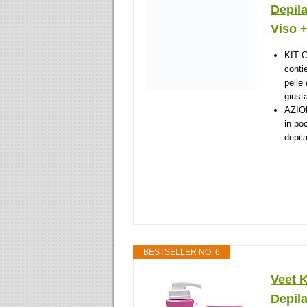
Depila
Viso +
KIT 
conti
pelle
giusta
AZION
in po
depil
BESTSELLER NO. 6
Veet 
Depila