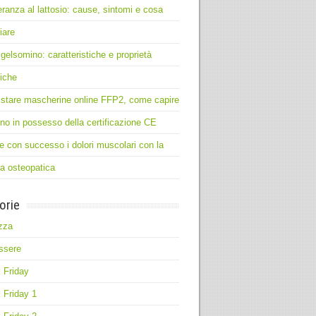
leranza al lattosio: cause, sintomi e cosa
iare
 gelsomino: caratteristiche e proprietà
iche
stare mascherine online FFP2, come capire
no in possesso della certificazione CE
e con successo i dolori muscolari con la
ia osteopatica
orie
zza
ssere
 Friday
 Friday 1