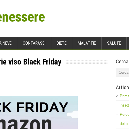
enessere
A NEVE
CONTAPASSI
DIETE
MALATTIE
SALUTE
ie viso Black Friday
Cerca
Artico
Prima
inset
Perco
dell’