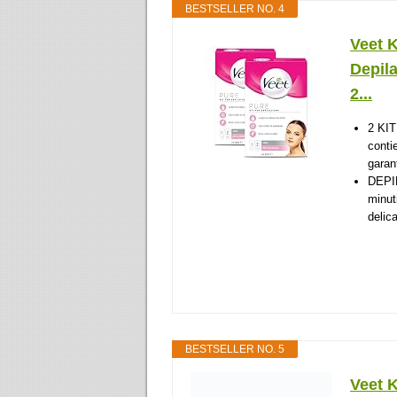
BESTSELLER NO. 4
Veet 
Depila
2...
2 KI
conti
garant
DEPI
minut
delic
BESTSELLER NO. 5
Veet 