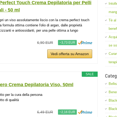
Perfect Touch Crema Depilatoria per Pelli
Intol
i - 50 ml
mang
pri un viso assolutamente liscio con la crema perfect touch
Tè al
a formula ottima contiene l'olio di argan, dalle proprietà
benef
icizzanti e antiossidanti, per una pelle ottima a lungo
Acqui
6,90 EUR
−3,73 EUR
se so
Curar
Vedi offerta su Amazon
terap
SALE
Categ
Belle
ero Crema Depilatoria Viso, 50ml
Bene
tto per la cura della persona
tto di qualità
Black
Black
6,49 EUR
−2,16 EUR