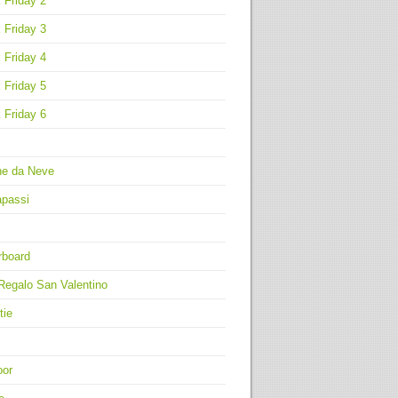
 Friday 2
 Friday 3
 Friday 4
 Friday 5
 Friday 6
ne da Neve
apassi
rboard
Regalo San Valentino
tie
oor