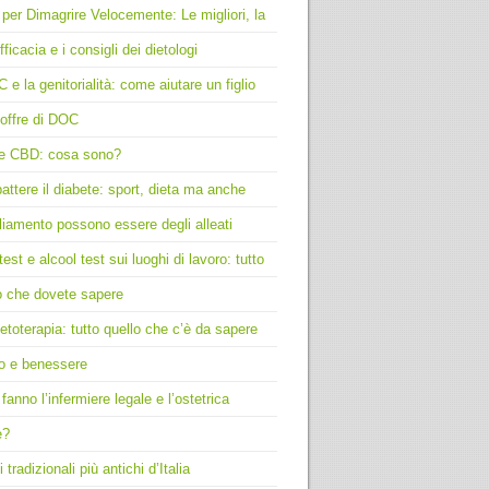
 per Dimagrire Velocemente: Le migliori, la
fficacia e i consigli dei dietologi
C e la genitorialità: come aiutare un figlio
offre di DOC
e CBD: cosa sono?
ttere il diabete: sport, dieta ma anche
liamento possono essere degli alleati
test e alcool test sui luoghi di lavoro: tutto
o che dovete sapere
toterapia: tutto quello che c’è da sapere
o e benessere
fanno l’infermiere legale e l’ostetrica
e?
i tradizionali più antichi d’Italia