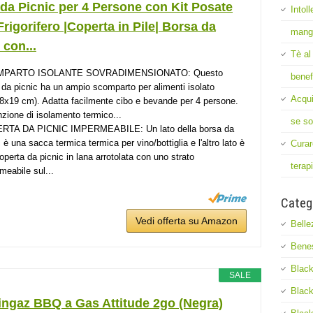
da Picnic per 4 Persone con Kit Posate
Intol
rigorifero |Coperta in Pile| Borsa da
mang
 con...
Tè al
PARTO ISOLANTE SOVRADIMENSIONATO: Questo
benef
 da picnic ha un ampio scomparto per alimenti isolato
Acqui
8x19 cm). Adatta facilmente cibo e bevande per 4 persone.
nzione di isolamento termico...
se so
RTA DA PICNIC IMPERMEABILE: Un lato della borsa da
 è una sacca termica termica per vino/bottiglia e l'altro lato è
Curar
operta da picnic in lana arrotolata con uno strato
terap
meabile sul...
Categ
Vedi offerta su Amazon
Belle
Bene
Black
SALE
Black
ngaz BBQ a Gas Attitude 2go (Negra)