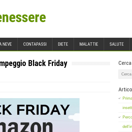
enessere
A NEVE
CONTAPASSI
DIETE
MALATTIE
SALUTE
mpeggio Black Friday
Cerca
Artico
Prima
inset
Perco
dell’