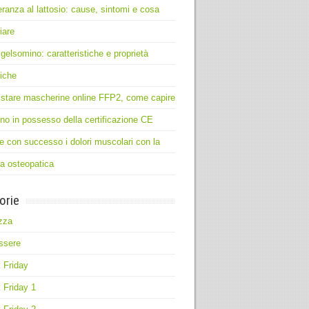
leranza al lattosio: cause, sintomi e cosa
iare
 gelsomino: caratteristiche e proprietà
iche
stare mascherine online FFP2, come capire
no in possesso della certificazione CE
e con successo i dolori muscolari con la
ia osteopatica
orie
zza
ssere
 Friday
 Friday 1