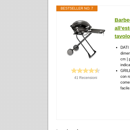
BESTSELLER NO. 7
Barbe
all’e
tavolo 
DATI 
dimen
cm | 
indica
GRILL
con r
41 Recensioni
come 
facile