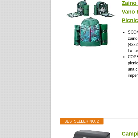
Zaino 
Vano F
Picnic
SCOM
zaino
(42x2
La fu
COPE
picnic
una c
imper
BESTSELLER NO. 2
Campi