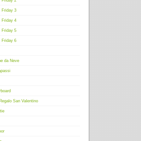
 Friday 2
 Friday 3
 Friday 4
 Friday 5
 Friday 6
ne da Neve
apassi
rboard
Regalo San Valentino
tie
oor