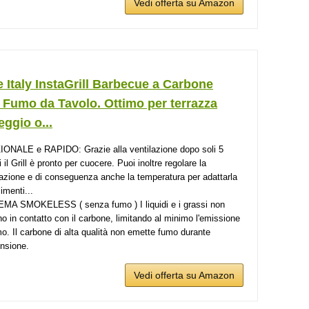
Vedi offerta su Amazon
 Italy InstaGrill Barbecue a Carbone
 Fumo da Tavolo. Ottimo per terrazza
ggio o...
ONALE e RAPIDO: Grazie alla ventilazione dopo soli 5
 il Grill è pronto per cuocere. Puoi inoltre regolare la
lazione e di conseguenza anche la temperatura per adattarla
limenti...
MA SMOKELESS ( senza fumo ) I liquidi e i grassi non
no in contatto con il carbone, limitando al minimo l'emissione
mo. Il carbone di alta qualità non emette fumo durante
ensione.
Vedi offerta su Amazon