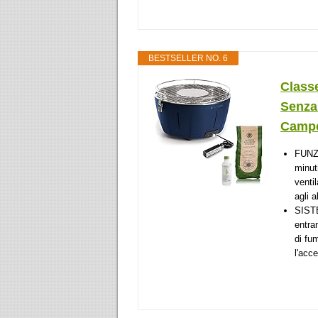
BESTSELLER NO. 6
Classe
Senza
Campe
FUNZI
minuti
venti
agli a
SISTE
entra
di fu
l'acc