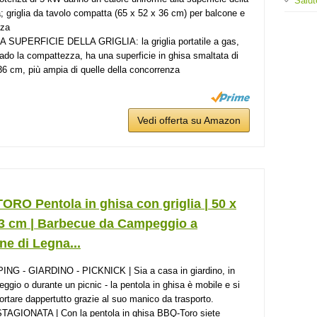
Salut
ia; griglia da tavolo compatta (65 x 52 x 36 cm) per balcone e
zza
 SUPERFICIE DELLA GRIGLIA: la griglia portatile a gas,
ado la compattezza, ha una superficie in ghisa smaltata di
36 cm, più ampia di quelle della concorrenza
Vedi offerta su Amazon
RO Pentola in ghisa con griglia | 50 x
23 cm | Barbecue da Campeggio a
e di Legna...
NG - GIARDINO - PICKNICK | Sia a casa in giardino, in
ggio o durante un picnic - la pentola in ghisa è mobile e si
ortare dappertutto grazie al suo manico da trasporto.
TAGIONATA | Con la pentola in ghisa BBQ-Toro siete