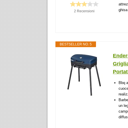
attre
ghisa
2 Recensioni
BESTSELLER NO. 5
Enders
Grigl
Portati
Bbq a
cuoce
reali
Barbe
un le
campe
diffus