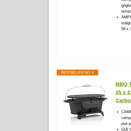
grigl
terra
AMPIA
malgr
58 x 
BESTSELLER NO. 4
BBQ-TO
25 x 
Carbon
CAMPI
campe
può p
GIÀ S