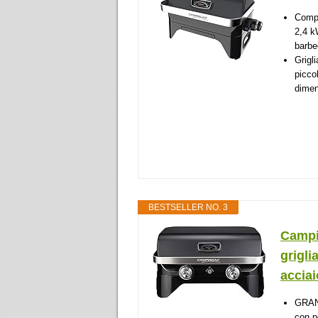
Compa
2,4 k
barbe
Grigl
picco
dimen
BESTSELLER NO. 3
Campin
grigli
acciaio
GRAN
con p