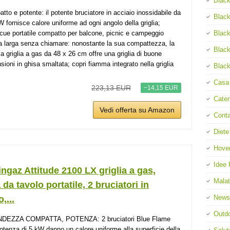
Black
tto e potente: il potente bruciatore in acciaio inossidabile da
Black
W fornisce calore uniforme ad ogni angolo della griglia;
Black
cue portatile compatto per balcone, picnic e campeggio
ia larga senza chiamare: nonostante la sua compattezza, la
Black
la griglia a gas da 48 x 26 cm offre una griglia di buone
sioni in ghisa smaltata; copri fiamma integrato nella griglia
Black
Casa
223,13 EUR
−14,15 EUR
Cate
Vedi offerta su Amazon
Cont
Diete
Hove
Idee 
gaz Attitude 2100 LX griglia a gas,
Malat
a da tavolo portatile, 2 bruciatori in
News
,...
Outd
DEZZA COMPATTA, POTENZA: 2 bruciatori Blue Flame
otenza di 5 kW danno un calore uniforme alla superficie della