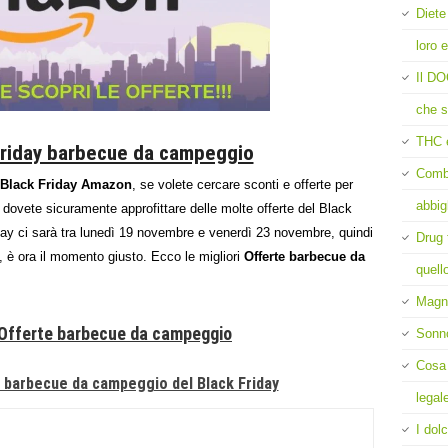
Diete
loro e
Il DO
che s
THC 
Friday barbecue da campeggio
Comba
Black Friday Amazon
, se volete cercare sconti e offerte per
abbig
, dovete sicuramente approfittare delle molte offerte del Black
ay ci sarà tra lunedì 19 novembre e venerdì 23 novembre, quindi
Drug 
, è ora il momento giusto. Ecco le migliori
Offerte barbecue da
quell
Magne
 Offerte barbecue da campeggio
Sonn
Cosa 
e barbecue da campeggio del Black Friday
legal
I dolc