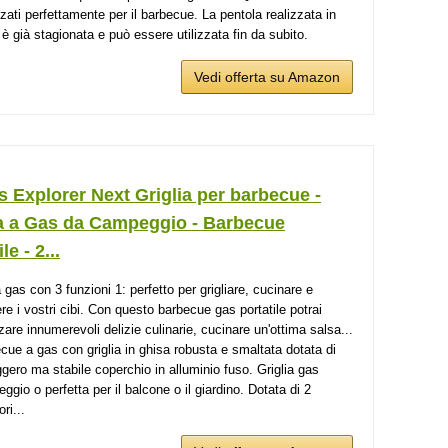
zzati perfettamente per il barbecue. La pentola realizzata in
 è già stagionata e può essere utilizzata fin da subito.
Vedi offerta su Amazon
 Explorer Next Griglia per barbecue -
ia a Gas da Campeggio - Barbecue
le - 2...
 gas con 3 funzioni 1: perfetto per grigliare, cucinare e
re i vostri cibi. Con questo barbecue gas portatile potrai
zzare innumerevoli delizie culinarie, cucinare un'ottima salsa...
cue a gas con griglia in ghisa robusta e smaltata dotata di
ggero ma stabile coperchio in alluminio fuso. Griglia gas
ggio o perfetta per il balcone o il giardino. Dotata di 2
ori...