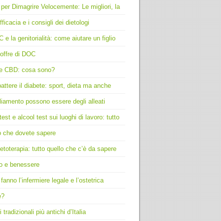
 per Dimagrire Velocemente: Le migliori, la
fficacia e i consigli dei dietologi
C e la genitorialità: come aiutare un figlio
offre di DOC
e CBD: cosa sono?
ttere il diabete: sport, dieta ma anche
liamento possono essere degli alleati
test e alcool test sui luoghi di lavoro: tutto
o che dovete sapere
toterapia: tutto quello che c’è da sapere
o e benessere
fanno l’infermiere legale e l’ostetrica
e?
i tradizionali più antichi d’Italia