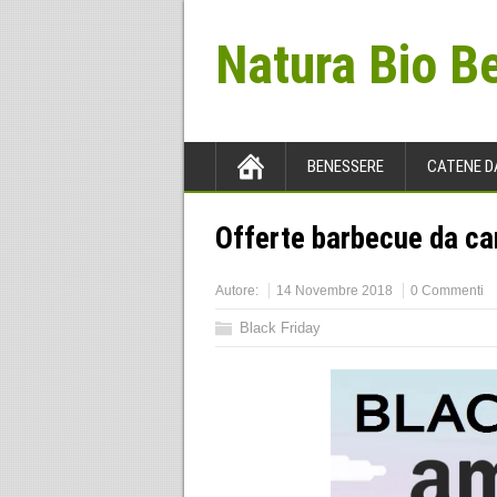
Natura Bio B
BENESSERE
CATENE D
Offerte barbecue da ca
Autore:
14 Novembre 2018
0 Commenti
Black Friday