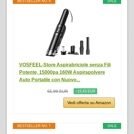
BESTSELLER NO. 6
SALE
VOSFEEL-Store Aspirabriciole senza Fili
Potente, 15000pa 160W Aspirapolvere
Auto Portatile con Nuovo...
65,99 EUR
−15,43 EUR
Vedi offerta su Amazon
BESTSELLER NO. 7
SALE