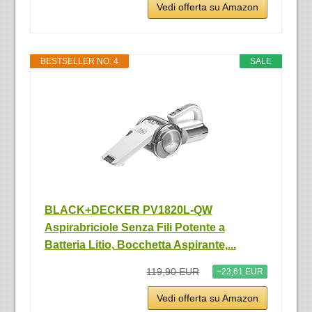
Vedi offerta su Amazon
BESTSELLER NO. 4
SALE
BLACK+DECKER PV1820L-QW
Aspirabriciole Senza Fili Potente a
Batteria Litio, Bocchetta Aspirante,...
119,90 EUR
−23,61 EUR
Vedi offerta su Amazon