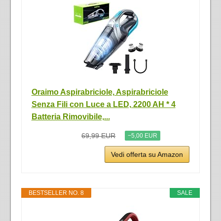
Oraimo Aspirabriciole, Aspirabriciole
Senza Fili con Luce a LED, 2200 AH * 4
Batteria Rimovibile,...
69,99 EUR
−5,00 EUR
Vedi offerta su Amazon
BESTSELLER NO. 8
SALE