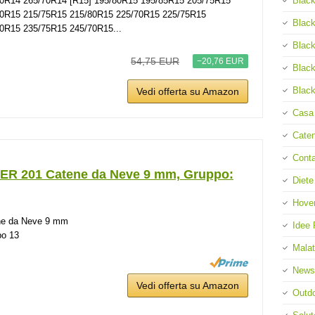
0R14 265/70R14 [R15] 195/80R15 195/85R15 205/75R15
Black
80R15 215/75R15 215/80R15 225/70R15 225/75R15
Black
0R15 235/75R15 245/70R15...
Black
54,75 EUR
−20,76 EUR
Black
Black
Vedi offerta su Amazon
Casa
Cate
Cont
R 201 Catene da Neve 9 mm, Gruppo:
Diete
Hove
ne da Neve 9 mm
Idee 
po 13
Malat
News
Vedi offerta su Amazon
Outd