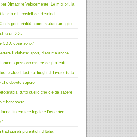
 per Dimagrire Velocemente: Le migliori, la
fficacia e i consigli dei dietologi
C e la genitorialità: come aiutare un figlio
offre di DOC
e CBD: cosa sono?
ttere il diabete: sport, dieta ma anche
liamento possono essere degli alleati
test e alcool test sui luoghi di lavoro: tutto
o che dovete sapere
toterapia: tutto quello che c’è da sapere
o e benessere
fanno l’infermiere legale e l’ostetrica
e?
i tradizionali più antichi d’Italia