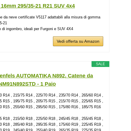
 16mm 295/35-21 R21 SUV 4x4
e da neve certificate V5117 adattabili alla misura di gomma
5-21
di ingombro, ideali per Furgoni e SUV 4X4
Vedi offerta su Amazon
SALE
enfels AUTOMATIKA N892, Catene da
NM91N892STD - 1 Paio
0 R14 , 215/75 R14 , 225/70 R14 , 235/70 R14 , 265/60 R14 ,
5 R15 , 195/75 R15 , 205/75 R15 , 215/70 R15 , 225/65 R15 ,
0 R15 , 255/60 R15 , 295/50 R15 , 175/80 R16 , 185/75 R16
5 R18 , 215/50 R18 , 225/50 R18 , 245/45 R18 , 255/45 R18 ,
0 R18 , 285/40 R18 , 295/35 R18 , 175/60 R19 , 225/45 R19 ,
0 R19 , 245/40 R19 , 255/40 R19 , 265/35 R19 , 275/35 R19