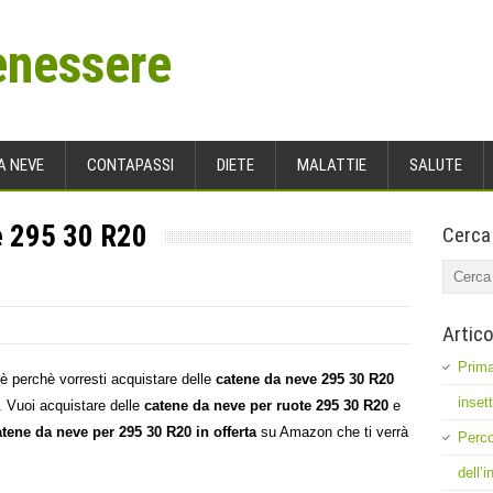
enessere
A NEVE
CONTAPASSI
DIETE
MALATTIE
SALUTE
e 295 30 R20
Cerca
Artico
Prima
è perchè vorresti acquistare delle
catene da neve 295 30 R20
inset
. Vuoi acquistare delle
catene da neve per ruote 295 30 R20
e
atene da neve per 295 30 R20 in offerta
su Amazon che ti verrà
Perco
dell’