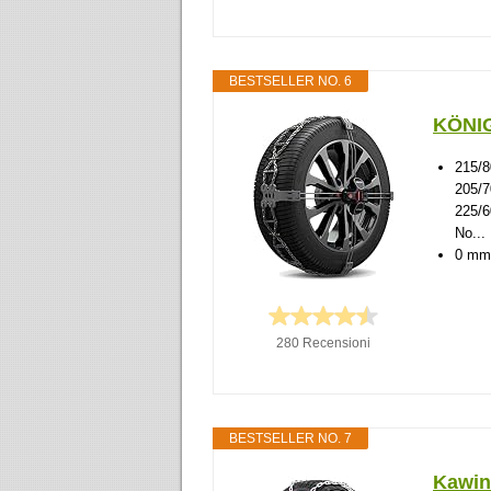
BESTSELLER NO. 6
KÖNIG
215/8
205/7
225/6
No...
0 mm 
280 Recensioni
BESTSELLER NO. 7
Kawin