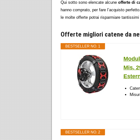
Qui sotto sono elencate alcune
offerte di 
hanno comprato, per fare l’acquisto perfet
le molte offerte potrai risparmiare tantissimi 
Offerte migliori catene da n
BESTSELLER NO. 1
Modula
Mis. 
Ester
Caten
Misura
BESTSELLER NO. 2