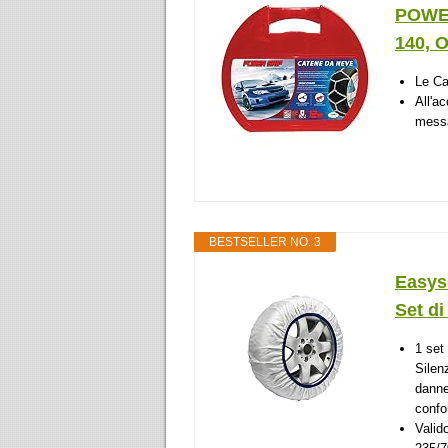
POWER
140, 
Le Ca
All'a
messa
BESTSELLER NO. 3
Easys
Set di
1 set
Silen
danne
confo
Valid