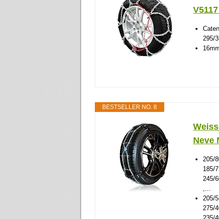
V5117
Caten
295/3
16mm 
BESTSELLER NO. 8
Weiss
Neve 
205/8
185/7
245/6
,...
205/5
275/4
235/4