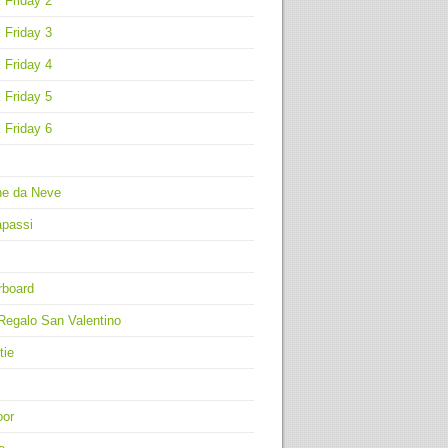
 Friday 2
 Friday 3
 Friday 4
 Friday 5
 Friday 6
ne da Neve
apassi
rboard
Regalo San Valentino
tie
oor