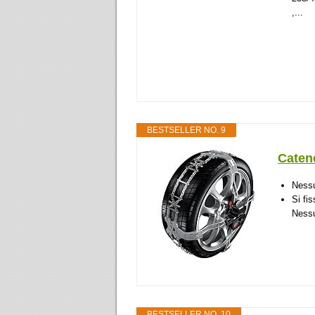
,...
BESTSELLER NO. 9
Caten
Nessu
Si fis
Nessu
BESTSELLER NO. 10