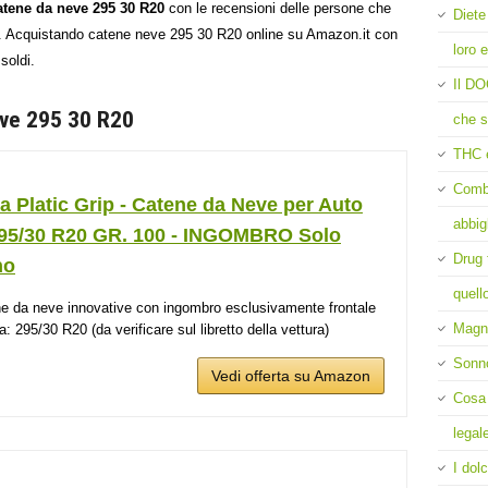
catene da neve 295 30 R20
con le recensioni delle persone che
Diete
to. Acquistando catene neve 295 30 R20 online su Amazon.it con
loro e
soldi.
Il DO
eve 295 30 R20
che s
THC 
Comba
 Platic Grip - Catene da Neve per Auto
abbig
295/30 R20 GR. 100 - INGOMBRO Solo
Drug 
no
quell
e da neve innovative con ingombro esclusivamente frontale
Magne
: 295/30 R20 (da verificare sul libretto della vettura)
Sonn
Vedi offerta su Amazon
Cosa 
legal
I dolc