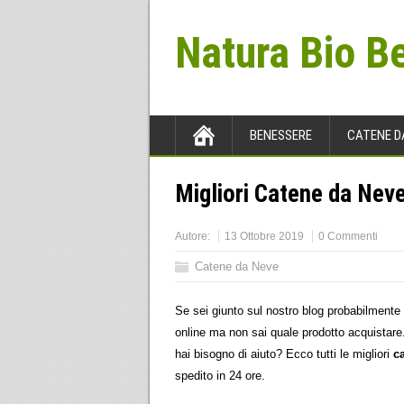
Natura Bio B
BENESSERE
CATENE D
Migliori Catene da Nev
Autore:
13 Ottobre 2019
0 Commenti
Catene da Neve
Se sei giunto sul nostro blog probabilmente 
online ma non sai quale prodotto acquistare
hai bisogno di aiuto? Ecco tutti le migliori
c
spedito in 24 ore.