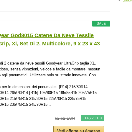
Salut
SALE
ear God8015 Catene Da Neve Tessile
Grip, Xl, Set Di 2, Multicolore, ‎9 x 23 x 43
 di 2 catene da neve tessili Goodyear UltraGrip taglia XL.
zioso, senza vibrazioni, veloce e facile da montare, nessun
 agli pneumatici. Utilizzare solo su strade innevate. Con
...
o per le dimensioni dei pneumatici: [R14] 215/80R14
0R14 265/70R14 [R15] 195/80R15 195/85R15 205/75R15
80R15 215/75R15 215/80R15 225/70R15 225/75R15
0R15 235/75R15 245/70R15...
62,62 EUR
−14,72 EUR
Vedi offerta su Amazon