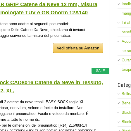
 GRIP Catene da Neve 12 mm, Misura
Intol
Omologate TUV e GS Onorm 12A140
mang
Tè al
tene sono adatte ai seguenti pneumatici:...
cquisto Delle Catene Da Neve, chiediamo di inviarci
benef
ggio scrivendo la misura del pneumatico.
Acqui
Vedi offerta su Amazon
se so
Curar
terap
SALE
ock CAD8016 Catene da Neve in Tessuto,
Categ
 2, XL,
Belle
 di 2 catene da neve tessili EASY SOCK taglia XL.
Bene
zioso, non vibra, veloce e facile da installare. Non
Black
ggiano il pneumatico. Facile e veloce da montare. È
rme a tutte le norme di...
Black
o per le dimensioni dei pneumatici: [R14] 215/80R14