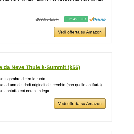
269,95 EUR
−15,49 EUR
Vedi offerta su Amazon
e da Neve Thule k-Summit (k56)
n ingombro dietro la ruota.
sa ad uno dei dadi originali del cerchio (non quello antifurto).
n contatto coi cerchi in lega.
Vedi offerta su Amazon