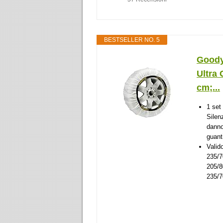
BESTSELLER NO. 5
Goody
Ultra 
cm;...
1 set
Silen
danno
guanti
Valid
235/7
205/
235/7