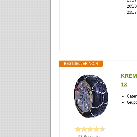
235/7
205/
235/7
BESTSELLER NO. 4
KREME
13
Cate
Grup
57 Recensioni