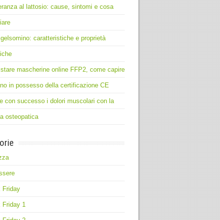
leranza al lattosio: cause, sintomi e cosa
iare
 gelsomino: caratteristiche e proprietà
iche
stare mascherine online FFP2, come capire
no in possesso della certificazione CE
e con successo i dolori muscolari con la
ia osteopatica
orie
zza
ssere
 Friday
 Friday 1