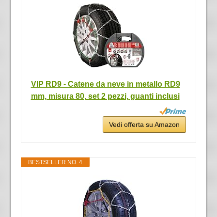
VIP RD9 - Catene da neve in metallo RD9
mm, misura 80, set 2 pezzi, guanti inclusi
Vedi offerta su Amazon
BESTSELLER NO. 4