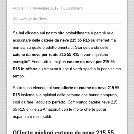
Autore:
7 Novembre 2019
0 Commenti
Catene da Neve
Se hai cliccato sul nostro sito probabilmente è perchè vuoi
acquistare delle
catene da neve 215 55 R15
su internet ma
non sai su quale prodotto orientarti. Stai cercando delle
catene da neve per ruote 215 55 R15
e vorrei qualche
consiglio? Ecco tutti le migliori
catene da neve per 215 55
R15 in offerta
su Amazon.it che ti verrà spedito in pochissimo
tempo.
Sotto sono elencate alcune
offerte di catene da neve 215 55
R15
insieme alle opinioni delle persone che hanno comprato,
cosi da fare l’acquisto perfetto. Comprando catene neve 215
55 R15 online su Amazon.it con le molte offerte potrai
risparmiare molti soldi.
Offerte migliori catene da neve 215 55