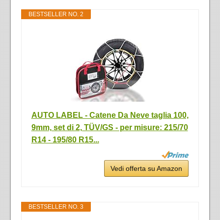
BESTSELLER NO. 2
AUTO LABEL - Catene Da Neve taglia 100,
9mm, set di 2, TÜV/GS - per misure: 215/70
R14 - 195/80 R15...
Vedi offerta su Amazon
BESTSELLER NO. 3