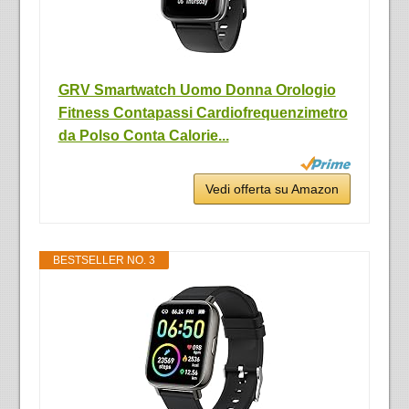
GRV Smartwatch Uomo Donna Orologio
Fitness Contapassi Cardiofrequenzimetro
da Polso Conta Calorie...
Vedi offerta su Amazon
BESTSELLER NO. 3