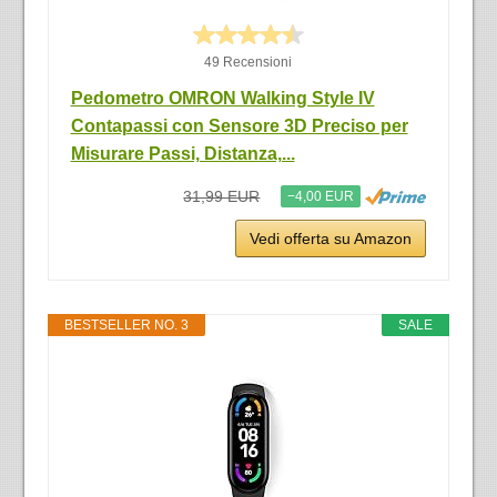
49 Recensioni
Pedometro OMRON Walking Style IV
Contapassi con Sensore 3D Preciso per
Misurare Passi, Distanza,...
31,99 EUR
−4,00 EUR
Vedi offerta su Amazon
BESTSELLER NO. 3
SALE