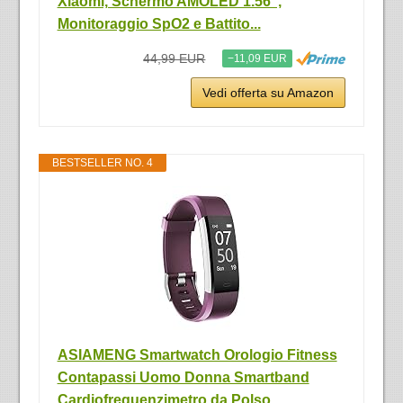
Xiaomi, Schermo AMOLED 1.56'',
Monitoraggio SpO2 e Battito...
44,99 EUR
−11,09 EUR
Vedi offerta su Amazon
BESTSELLER NO. 4
ASIAMENG Smartwatch Orologio Fitness
Contapassi Uomo Donna Smartband
Cardiofrequenzimetro da Polso...