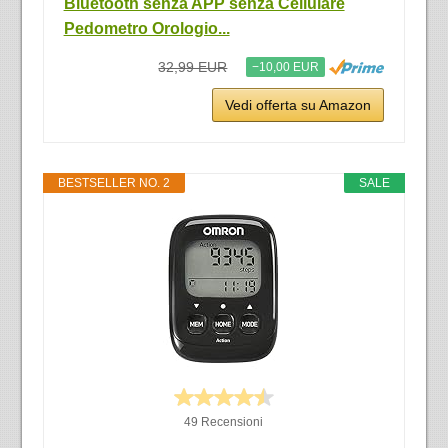
Bluetooth senza APP senza Cellulare
Pedometro Orologio...
32,99 EUR
−10,00 EUR
Vedi offerta su Amazon
BESTSELLER NO. 2
SALE
49 Recensioni