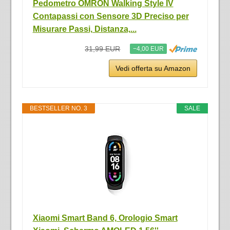
Pedometro OMRON Walking Style IV
Contapassi con Sensore 3D Preciso per
Misurare Passi, Distanza,...
31,99 EUR
−4,00 EUR
Vedi offerta su Amazon
BESTSELLER NO. 3
SALE
Xiaomi Smart Band 6, Orologio Smart