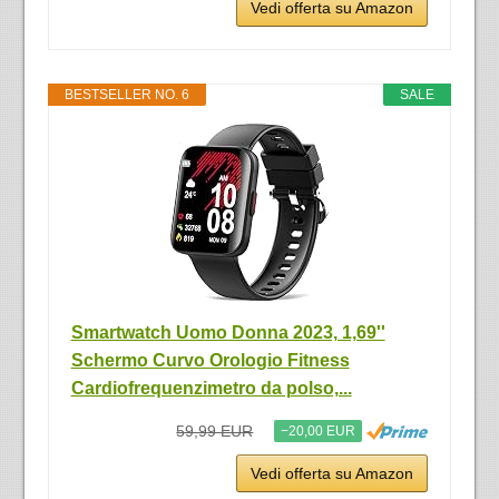
Vedi offerta su Amazon
BESTSELLER NO. 6
SALE
Smartwatch Uomo Donna 2023, 1,69''
Schermo Curvo Orologio Fitness
Cardiofrequenzimetro da polso,...
59,99 EUR
−20,00 EUR
Vedi offerta su Amazon