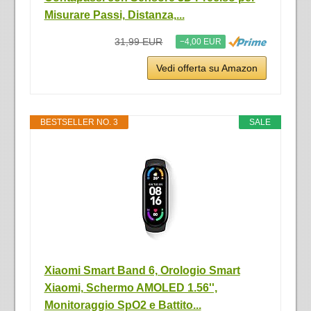
Misurare Passi, Distanza,...
31,99 EUR
−4,00 EUR
Vedi offerta su Amazon
BESTSELLER NO. 3
SALE
Xiaomi Smart Band 6, Orologio Smart
Xiaomi, Schermo AMOLED 1.56'',
Monitoraggio SpO2 e Battito...