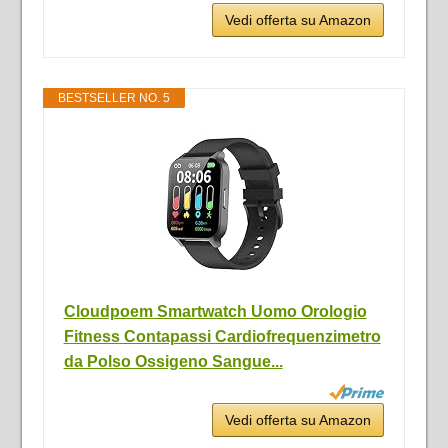
Vedi offerta su Amazon
BESTSELLER NO. 5
Cloudpoem Smartwatch Uomo Orologio
Fitness Contapassi Cardiofrequenzimetro
da Polso Ossigeno Sangue...
Vedi offerta su Amazon