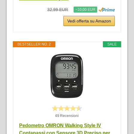
32,99 EUR
−10,00 EUR
Vedi offerta su Amazon
BESTSELLER NO. 2
SALE
49 Recensioni
Pedometro OMRON Walking Style IV
Contapassi con Sensore 3D Preciso per