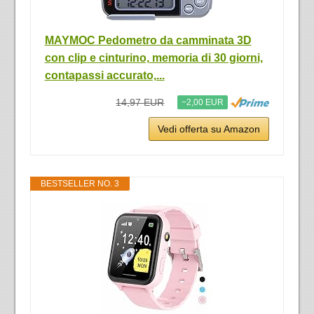
MAYMOC Pedometro da camminata 3D
con clip e cinturino, memoria di 30 giorni,
contapassi accurato,...
14,97 EUR
−2,00 EUR
Vedi offerta su Amazon
BESTSELLER NO. 3