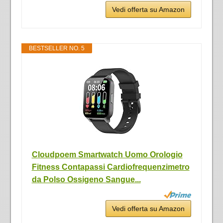
Vedi offerta su Amazon
BESTSELLER NO. 5
Cloudpoem Smartwatch Uomo Orologio
Fitness Contapassi Cardiofrequenzimetro
da Polso Ossigeno Sangue...
Vedi offerta su Amazon