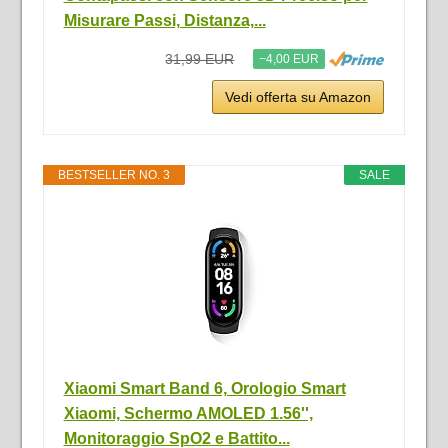
Misurare Passi, Distanza,...
31,99 EUR
−4,00 EUR
Vedi offerta su Amazon
BESTSELLER NO. 3
SALE
Xiaomi Smart Band 6, Orologio Smart
Xiaomi, Schermo AMOLED 1.56'',
Monitoraggio SpO2 e Battito...