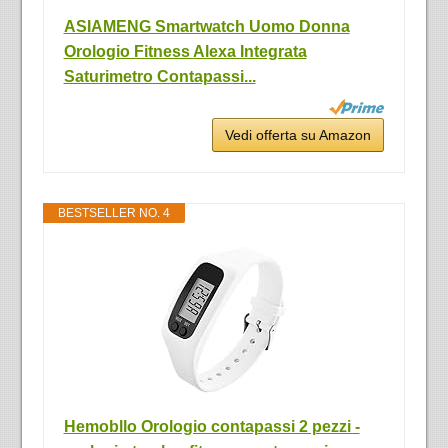
ASIAMENG Smartwatch Uomo Donna
Orologio Fitness Alexa Integrata
Saturimetro Contapassi...
Vedi offerta su Amazon
BESTSELLER NO. 4
Hemobllo Orologio contapassi 2 pezzi -