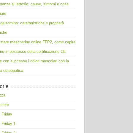
leranza al lattosio: cause, sintomi e cosa
iare
 gelsomino: caratteristiche e proprietà
iche
stare mascherine online FFP2, come capire
no in possesso della certificazione CE
e con successo i dolori muscolari con la
ia osteopatica
orie
zza
ssere
 Friday
 Friday 1