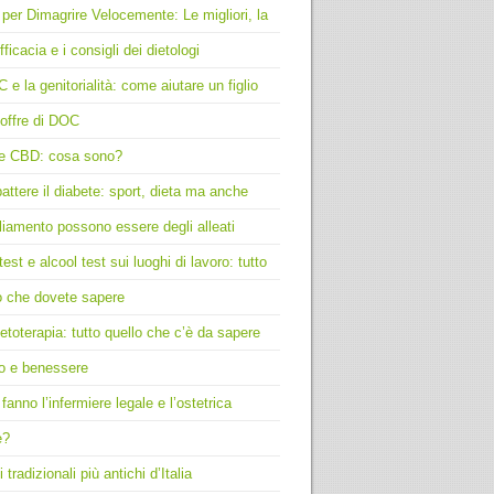
 per Dimagrire Velocemente: Le migliori, la
fficacia e i consigli dei dietologi
C e la genitorialità: come aiutare un figlio
offre di DOC
e CBD: cosa sono?
ttere il diabete: sport, dieta ma anche
liamento possono essere degli alleati
test e alcool test sui luoghi di lavoro: tutto
o che dovete sapere
toterapia: tutto quello che c’è da sapere
o e benessere
fanno l’infermiere legale e l’ostetrica
e?
i tradizionali più antichi d’Italia