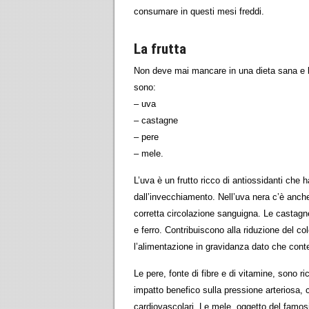
consumare in questi mesi freddi.
La frutta
Non deve mai mancare in una dieta sana e bil
sono:
– uva
– castagne
– pere
– mele.
L’uva è un frutto ricco di antiossidanti che 
dall’invecchiamento. Nell’uva nera c’è anche
corretta circolazione sanguigna. Le castagne 
e ferro. Contribuiscono alla riduzione del co
l’alimentazione in gravidanza dato che cont
Le pere, fonte di fibre e di vitamine, sono r
impatto benefico sulla pressione arteriosa, c
cardiovascolari. Le mele, oggetto del famosi