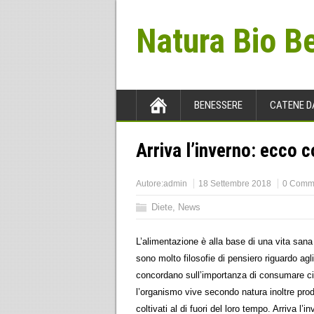
Natura Bio B
BENESSERE
CATENE D
Arriva l’inverno: ecco 
Autore:
admin
18 Settembre 2018
0 Comm
Diete
,
News
L’alimentazione è alla base di una vita sana
sono molto filosofie di pensiero riguardo agl
concordano sull’importanza di consumare cib
l’organismo vive secondo natura inoltre prodo
coltivati al di fuori del loro tempo. Arriva l