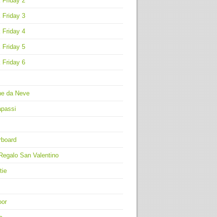
 Friday 2
 Friday 3
 Friday 4
 Friday 5
 Friday 6
ne da Neve
apassi
rboard
Regalo San Valentino
tie
oor