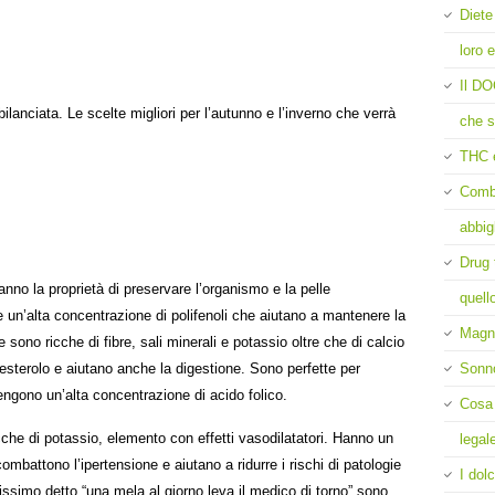
Diete
loro e
Il DO
anciata. Le scelte migliori per l’autunno e l’inverno che verrà
che s
THC 
Comba
abbig
Drug 
hanno la proprietà di preservare l’organismo e la pelle
quell
 un’alta concentrazione di polifenoli che aiutano a mantenere la
Magne
sono ricche di fibre, sali minerali e potassio oltre che di calcio
lesterolo e aiutano anche la digestione. Sono perfette per
Sonn
engono un’alta concentrazione di acido folico.
Cosa 
icche di potassio, elemento con effetti vasodilatatori. Hanno un
legal
ombattono l’ipertensione e aiutano a ridurre i rischi di patologie
I dolc
ssimo detto “una mela al giorno leva il medico di torno” sono