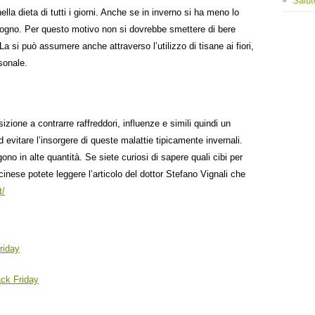
Salut
 dieta di tutti i giorni. Anche se in inverno si ha meno lo
sogno. Per questo motivo non si dovrebbe smettere di bere
a si può assumere anche attraverso l’utilizzo di tisane ai fiori,
rsonale.
zione a contrarre raffreddori, influenze e simili quindi un
 evitare l’insorgere di queste malattie tipicamente invernali.
no in alte quantità. Se siete curiosi di sapere quali cibi per
inese potete leggere l’articolo del dottor Stefano Vignali che
t/
riday
ack Friday