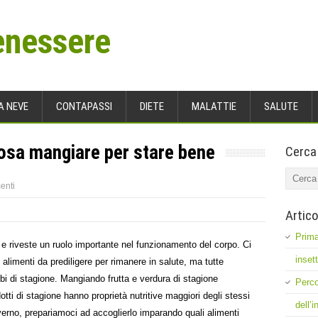
enessere
A NEVE
CONTAPASSI
DIETE
MALATTIE
SALUTE
cosa mangiare per stare bene
Cerca
enti
Artico
Prima
 e riveste un ruolo importante nel funzionamento del corpo. Ci
inset
i alimenti da prediligere per rimanere in salute, ma tutte
i di stagione. Mangiando frutta e verdura di stagione
Perco
tti di stagione hanno proprietà nutritive maggiori degli stessi
dell’
’inverno, prepariamoci ad accoglierlo imparando quali alimenti