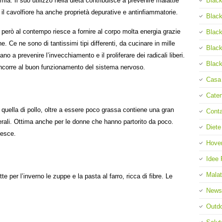
emia. Il suo utilizzo nella dieta contribuisce a prevenire malattie
Black
 il cavolfiore ha anche proprietà depurative e antinfiammatorie.
Black
e però al contempo riesce a fornire al corpo molta energia grazie
Black
e. Ce ne sono di tantissimi tipi differenti, da cucinare in mille
Black
o a prevenire l’invecchiamento e il proliferare dei radicali liberi.
Black
oncorre al buon funzionamento del sistema nervoso.
Casa
Cate
 quella di pollo, oltre a essere poco grassa contiene una gran
Cont
nerali. Ottima anche per le donne che hanno partorito da poco.
Diete
pesce.
Hove
Idee 
Malat
e per l’inverno le zuppe e la pasta al farro, ricca di fibre. Le
News
Outd