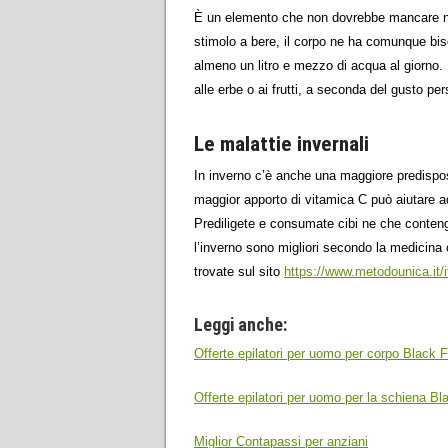
È un elemento che non dovrebbe mancare nella
stimolo a bere, il corpo ne ha comunque bi
almeno un litro e mezzo di acqua al giorno. L
alle erbe o ai frutti, a seconda del gusto pe
Le malattie invernali
In inverno c’è anche una maggiore predisposi
maggior apporto di vitamica C può aiutare ad
Prediligete e consumate cibi ne che contengo
l’inverno sono migliori secondo la medicina c
trovate sul sito
https://www.metodounica.it/i
Leggi anche:
Offerte epilatori per uomo per corpo Black F
Offerte epilatori per uomo per la schiena Bl
Miglior Contapassi per anziani