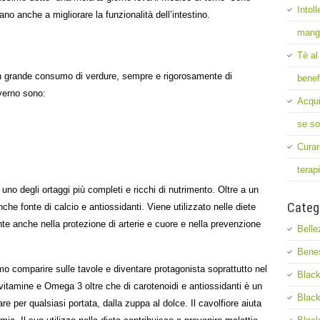
Intol
tano anche a migliorare la funzionalità dell’intestino.
mang
Tè al
n grande consumo di verdure, sempre e rigorosamente di
benef
nverno sono:
Acqui
se so
Curar
terap
è uno degli ortaggi più completi e ricchi di nutrimento. Oltre a un
Categ
nche fonte di calcio e antiossidanti. Viene utilizzato nelle diete
te anche nella protezione di arterie e cuore e nella prevenzione
Belle
Bene
mo comparire sulle tavole e diventare protagonista soprattutto nel
Black
 vitamine e Omega 3 oltre che di carotenoidi e antiossidanti è un
Black
re per qualsiasi portata, dalla zuppa al dolce. Il cavolfiore aiuta