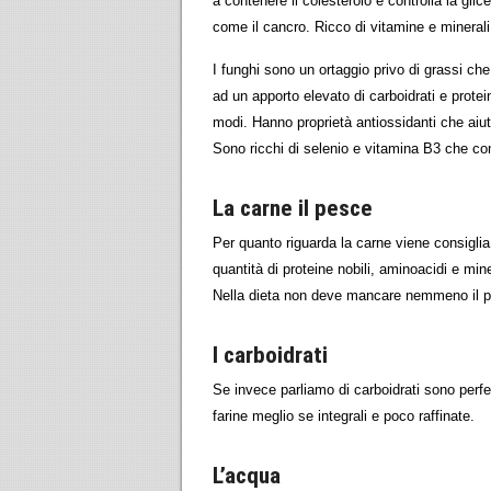
a contenere il colesterolo e controlla la glic
come il cancro. Ricco di vitamine e minerali
I funghi sono un ortaggio privo di grassi ch
ad un apporto elevato di carboidrati e protein
modi. Hanno proprietà antiossidanti che aiutan
Sono ricchi di selenio e vitamina B3 che c
La carne il pesce
Per quanto riguarda la carne viene consiglia
quantità di proteine nobili, aminoacidi e mi
Nella dieta non deve mancare nemmeno il 
I carboidrati
Se invece parliamo di carboidrati sono perfett
farine meglio se integrali e poco raffinate.
L’acqua