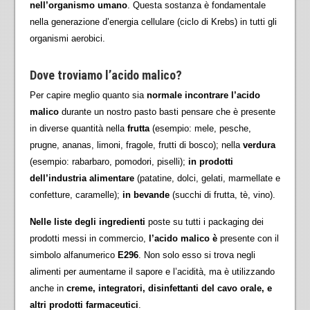
nell’organismo umano
. Questa sostanza è fondamentale
nella generazione d’energia cellulare (ciclo di Krebs) in tutti gli
organismi aerobici.
Dove troviamo l’acido malico?
Per capire meglio quanto sia
normale incontrare l’acido
malico
durante un nostro pasto basti pensare che è presente
in diverse quantità nella
frutta
(esempio: mele, pesche,
prugne, ananas, limoni, fragole, frutti di bosco); nella
verdura
(esempio: rabarbaro, pomodori, piselli);
in prodotti
dell’industria alimentare
(patatine, dolci, gelati, marmellate e
confetture, caramelle);
in bevande
(succhi di frutta, tè, vino).
Nelle liste degli ingredienti
poste su tutti i packaging dei
prodotti messi in commercio,
l’acido malico è
presente con il
simbolo alfanumerico
E296
. Non solo esso si trova negli
alimenti per aumentarne il sapore e l’acidità, ma è utilizzando
anche in
creme, integratori, disinfettanti del cavo orale, e
altri prodotti farmaceutici
.